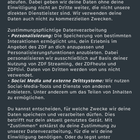
ZDF-Apps
ZDFmitreden
abrufen. Dabei geben wir deine Daten ohne deine
Einwilligung nicht an Dritte weiter, die nicht unsere
Smart TV
Kontakt zum ZDF
direkten Dienstleister sind. Wir verwenden deine
Daten auch nicht zu kommerziellen Zwecken.
ZDFtext
Tickets
Zustimmungspflichtige Datenverarbeitung
Livestreams
Zuschauerservice
• Personalisierung:
Die Speicherung von bestimmten
Sendungen A-Z
Hilfe
Interaktionen ermöglicht uns, dein Erlebnis im
Angebot des ZDF an dich anzupassen und
TV-Programm
Personalisierungsfunktionen anzubieten. Dabei
personalisieren wir ausschließlich auf Basis deiner
Nutzung von ZDF Streaming, der ZDFheute und
ZDFtivi. Daten von Dritten werden von uns nicht
Das ZDF
verwendet.
• Social Media und externe Drittsysteme:
Wir nutzen
ZDF Unternehmen
Social-Media-Tools und Dienste von anderen
Anbietern. Unter anderem um das Teilen von Inhalten
Karriere
zu ermöglichen.
Presseportal
Du kannst entscheiden, für welche Zwecke wir deine
ZDF goes Schule
Daten speichern und verarbeiten dürfen. Dies
betrifft nur dein aktuell genutztes Gerät. Mit
Werbefernsehen
"Zustimmen" erklärst du deine Zustimmung zu
unserer Datenverarbeitung, für die wir deine
Mainzelmännchen
Einwilligung benötigen. Oder du legst unter