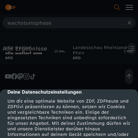
S
u
alle wetter!
Landesschau Rheinland-
Alle Ergebnisse
c
15 Min.
5 Min.
alle wetter! vom
Pfalz
ARD
Zeit für Rebschnitt
ARD
07.04.2026
h
e
Deine Datenschutzeinstellungen
cmp-dialog-description
Um dir eine optimale Website von ZDF, ZDFheute und
ZDFtivi präsentieren zu können, setzen wir Cookies
und vergleichbare Techniken ein. Einige der
eingesetzten Techniken sind unbedingt erforderlich
für unser Angebot. Mit deiner Zustimmung dürfen wir
Mehr ZDF
Service
und unsere Dienstleister darüber hinaus
Informationen auf deinem Gerät speichern und/oder