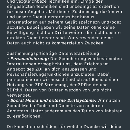
und vergleichbare Techniken ein. Einige der
e
eingesetzten Techniken sind unbedingt erforderlich
für unser Angebot. Mit deiner Zustimmung dürfen wir
u
Mehr ZDF
Service
und unsere Dienstleister darüber hinaus
Informationen auf deinem Gerät speichern und/oder
ZDF-Apps
ZDFmitreden
abrufen. Dabei geben wir deine Daten ohne deine
k
Einwilligung nicht an Dritte weiter, die nicht unsere
Smart TV
Kontakt zum ZDF
direkten Dienstleister sind. Wir verwenden deine
Daten auch nicht zu kommerziellen Zwecken.
e
ZDFtext
Tickets
Zustimmungspflichtige Datenverarbeitung
Livestreams
Zuschauerservice
s
• Personalisierung:
Die Speicherung von bestimmten
Sendungen A-Z
Hilfe
Interaktionen ermöglicht uns, dein Erlebnis im
Angebot des ZDF an dich anzupassen und
:
TV-Programm
Personalisierungsfunktionen anzubieten. Dabei
personalisieren wir ausschließlich auf Basis deiner
Nutzung von ZDF Streaming, der ZDFheute und
1
ZDFtivi. Daten von Dritten werden von uns nicht
Das ZDF
verwendet.
2
• Social Media und externe Drittsysteme:
Wir nutzen
ZDF Unternehmen
Social-Media-Tools und Dienste von anderen
Anbietern. Unter anderem um das Teilen von Inhalten
Karriere
J
zu ermöglichen.
Presseportal
Du kannst entscheiden, für welche Zwecke wir deine