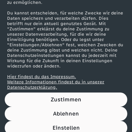
zu ermöglichen.
Presseportal
Du kannst entscheiden, für welche Zwecke wir deine
ZDF goes Schule
Daten speichern und verarbeiten dürfen. Dies
betrifft nur dein aktuell genutztes Gerät. Mit
Werbefernsehen
"Zustimmen" erklärst du deine Zustimmung zu
unserer Datenverarbeitung, für die wir deine
Mainzelmännchen
Einwilligung benötigen. Oder du legst unter
"Einstellungen/Ablehnen" fest, welchen Zwecken du
deine Zustimmung gibst und welchen nicht. Deine
Datenschutzeinstellungen kannst du jederzeit mit
Wirkung für die Zukunft in deinen Einstellungen
widerrufen oder ändern.
Hier findest du das Impressum.
Partner
Weitere Informationen findest du in unserer
Datenschutzerklärung.
Zustimmen
Ablehnen
Nutzungsbedingungen
Datenschutz
Datenschutz-Einstellungen
Filtern
Impressum
Einstellen