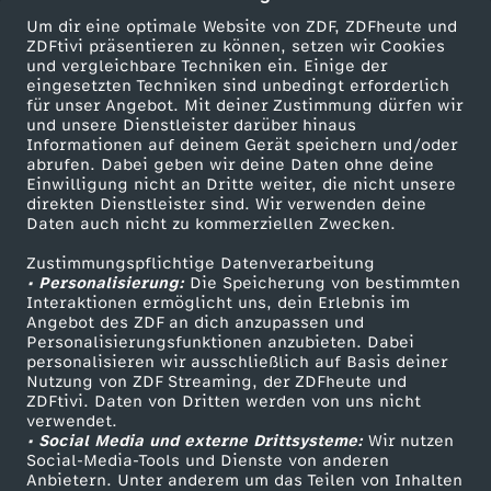
Um dir eine optimale Website von ZDF, ZDFheute und
ZDFtivi präsentieren zu können, setzen wir Cookies
und vergleichbare Techniken ein. Einige der
eingesetzten Techniken sind unbedingt erforderlich
für unser Angebot. Mit deiner Zustimmung dürfen wir
Mehr ZDF
Service
und unsere Dienstleister darüber hinaus
Informationen auf deinem Gerät speichern und/oder
ZDF-Apps
ZDFmitreden
abrufen. Dabei geben wir deine Daten ohne deine
Einwilligung nicht an Dritte weiter, die nicht unsere
Smart TV
Kontakt zum ZDF
direkten Dienstleister sind. Wir verwenden deine
Daten auch nicht zu kommerziellen Zwecken.
ZDFtext
Tickets
Zustimmungspflichtige Datenverarbeitung
Livestreams
Zuschauerservice
• Personalisierung:
Die Speicherung von bestimmten
Sendungen A-Z
Hilfe
Interaktionen ermöglicht uns, dein Erlebnis im
Angebot des ZDF an dich anzupassen und
TV-Programm
Personalisierungsfunktionen anzubieten. Dabei
personalisieren wir ausschließlich auf Basis deiner
Nutzung von ZDF Streaming, der ZDFheute und
ZDFtivi. Daten von Dritten werden von uns nicht
Das ZDF
verwendet.
• Social Media und externe Drittsysteme:
Wir nutzen
ZDF Unternehmen
Social-Media-Tools und Dienste von anderen
Anbietern. Unter anderem um das Teilen von Inhalten
Karriere