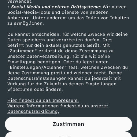
e
g
verwendet.
• Social Media und externe Drittsysteme:
Wir nutzen
ZDF Unternehmen
o
Social-Media-Tools und Dienste von anderen
s
Anbietern. Unter anderem um das Teilen von Inhalten
Karriere
zu ermöglichen.
c
c
Presseportal
Du kannst entscheiden, für welche Zwecke wir deine
ZDF goes Schule
h
Daten speichern und verarbeiten dürfen. Dies
h
betrifft nur dein aktuell genutztes Gerät. Mit
Werbefernsehen
"Zustimmen" erklärst du deine Zustimmung zu
K
unserer Datenverarbeitung, für die wir deine
i
Mainzelmännchen
Einwilligung benötigen. Oder du legst unter
"Einstellungen/Ablehnen" fest, welchen Zwecken du
i
c
deine Zustimmung gibst und welchen nicht. Deine
Datenschutzeinstellungen kannst du jederzeit mit
n
Wirkung für die Zukunft in deinen Einstellungen
h
widerrufen oder ändern.
d
Hier findest du das Impressum.
t
Partner
Weitere Informationen findest du in unserer
Datenschutzerklärung.
e
e
Zustimmen
r