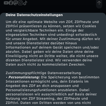
n
S
i
d
g
w
O
s
Deine Datenschutzeinstellungen
cmp-dialog-description
a
e
Um dir eine optimale Website von ZDF, ZDFheute und
a
K
s
ZDFtivi präsentieren zu können, setzen wir Cookies
n
g
und vergleichbare Techniken ein. Einige der
r
eingesetzten Techniken sind unbedingt erforderlich
O
e
n
e
für unser Angebot. Mit deiner Zustimmung dürfen wir
Mehr ZDF
Service
und unsere Dienstleister darüber hinaus
e
s
Informationen auf deinem Gerät speichern und/oder
n
m
n
ZDF-Apps
ZDFmitreden
abrufen. Dabei geben wir deine Daten ohne deine
Einwilligung nicht an Dritte weiter, die nicht unsere
n
Smart TV
Kontakt zum ZDF
2
direkten Dienstleister sind. Wir verwenden deine
a
M
Daten auch nicht zu kommerziellen Zwecken.
ZDFtext
Tickets
w
g
l
e
Zustimmungspflichtige Datenverarbeitung
Livestreams
Zuschauerservice
• Personalisierung:
Die Speicherung von bestimmten
i
Sendungen A-Z
Hilfe
Interaktionen ermöglicht uns, dein Erlebnis im
o
w
r
Angebot des ZDF an dich anzupassen und
TV-Programm
Personalisierungsfunktionen anzubieten. Dabei
r
G
personalisieren wir ausschließlich auf Basis deiner
e
z
Nutzung von ZDF Streaming, der ZDFheute und
n
ZDFtivi. Daten von Dritten werden von uns nicht
Das ZDF