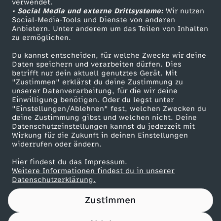
verwendet.
• Social Media und externe Drittsysteme:
Wir nutzen
ZDF Unternehmen
t
Social-Media-Tools und Dienste von anderen
Anbietern. Unter anderem um das Teilen von Inhalten
Karriere
zu ermöglichen.
e
Presseportal
Du kannst entscheiden, für welche Zwecke wir deine
ZDF goes Schule
r
Daten speichern und verarbeiten dürfen. Dies
betrifft nur dein aktuell genutztes Gerät. Mit
Werbefernsehen
"Zustimmen" erklärst du deine Zustimmung zu
unserer Datenverarbeitung, für die wir deine
Mainzelmännchen
Einwilligung benötigen. Oder du legst unter
"Einstellungen/Ablehnen" fest, welchen Zwecken du
deine Zustimmung gibst und welchen nicht. Deine
Datenschutzeinstellungen kannst du jederzeit mit
Wirkung für die Zukunft in deinen Einstellungen
widerrufen oder ändern.
Hier findest du das Impressum.
Partner
Weitere Informationen findest du in unserer
Datenschutzerklärung.
Zustimmen