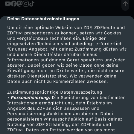
i
Wechseln zu: ZDFheute
n
Deine Datenschutzeinstellungen
cmp-dialog-description
Um dir eine optimale Website von ZDF, ZDFheute und
g
ZDFtivi präsentieren zu können, setzen wir Cookies
und vergleichbare Techniken ein. Einige der
i
eingesetzten Techniken sind unbedingt erforderlich
für unser Angebot. Mit deiner Zustimmung dürfen wir
Mehr ZDF
Service
und unsere Dienstleister darüber hinaus
n
Informationen auf deinem Gerät speichern und/oder
ZDF-Apps
ZDFmitreden
abrufen. Dabei geben wir deine Daten ohne deine
Einwilligung nicht an Dritte weiter, die nicht unsere
t
Smart TV
Kontakt zum ZDF
direkten Dienstleister sind. Wir verwenden deine
Daten auch nicht zu kommerziellen Zwecken.
ZDFtext
Tickets
h
Zustimmungspflichtige Datenverarbeitung
Livestreams
Zuschauerservice
• Personalisierung:
Die Speicherung von bestimmten
e
Sendungen A-Z
Hilfe
Interaktionen ermöglicht uns, dein Erlebnis im
Angebot des ZDF an dich anzupassen und
TV-Programm
Personalisierungsfunktionen anzubieten. Dabei
W
personalisieren wir ausschließlich auf Basis deiner
Nutzung von ZDF Streaming, der ZDFheute und
a
ZDFtivi. Daten von Dritten werden von uns nicht
Das ZDF