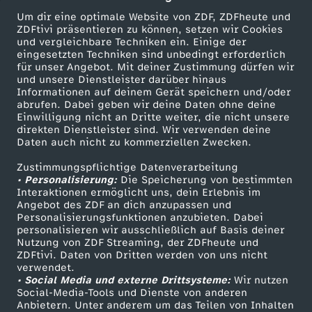
m
Um dir eine optimale Website von ZDF, ZDFheute und
ZDFtivi präsentieren zu können, setzen wir Cookies
G
und vergleichbare Techniken ein. Einige der
eingesetzten Techniken sind unbedingt erforderlich
für unser Angebot. Mit deiner Zustimmung dürfen wir
r
Mehr ZDF
Service
und unsere Dienstleister darüber hinaus
Informationen auf deinem Gerät speichern und/oder
ZDF-Apps
ZDFmitreden
abrufen. Dabei geben wir deine Daten ohne deine
ü
Einwilligung nicht an Dritte weiter, die nicht unsere
Smart TV
Kontakt zum ZDF
direkten Dienstleister sind. Wir verwenden deine
n
Daten auch nicht zu kommerziellen Zwecken.
ZDFtext
Tickets
Zustimmungspflichtige Datenverarbeitung
Livestreams
Zuschauerservice
e
• Personalisierung:
Die Speicherung von bestimmten
Sendungen A-Z
Hilfe
Interaktionen ermöglicht uns, dein Erlebnis im
Angebot des ZDF an dich anzupassen und
n
TV-Programm
Personalisierungsfunktionen anzubieten. Dabei
personalisieren wir ausschließlich auf Basis deiner
Nutzung von ZDF Streaming, der ZDFheute und
ZDFtivi. Daten von Dritten werden von uns nicht
Das ZDF
verwendet.
• Social Media und externe Drittsysteme:
Wir nutzen
ZDF Unternehmen
Social-Media-Tools und Dienste von anderen
Anbietern. Unter anderem um das Teilen von Inhalten
Karriere