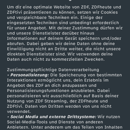
Um dir eine optimale Website von ZDF, ZDFheute und
ZDFtivi präsentieren zu können, setzen wir Cookies
und vergleichbare Techniken ein. Einige der
eingesetzten Techniken sind unbedingt erforderlich
für unser Angebot. Mit deiner Zustimmung dürfen wir
Mehr ZDF
Service
und unsere Dienstleister darüber hinaus
Informationen auf deinem Gerät speichern und/oder
ZDF-Apps
ZDFmitreden
abrufen. Dabei geben wir deine Daten ohne deine
Einwilligung nicht an Dritte weiter, die nicht unsere
Smart TV
Kontakt zum ZDF
direkten Dienstleister sind. Wir verwenden deine
Daten auch nicht zu kommerziellen Zwecken.
ZDFtext
Tickets
Zustimmungspflichtige Datenverarbeitung
Livestreams
Zuschauerservice
• Personalisierung:
Die Speicherung von bestimmten
Sendungen A-Z
Hilfe
Interaktionen ermöglicht uns, dein Erlebnis im
Angebot des ZDF an dich anzupassen und
TV-Programm
Personalisierungsfunktionen anzubieten. Dabei
personalisieren wir ausschließlich auf Basis deiner
Nutzung von ZDF Streaming, der ZDFheute und
ZDFtivi. Daten von Dritten werden von uns nicht
Das ZDF
verwendet.
• Social Media und externe Drittsysteme:
Wir nutzen
ZDF Unternehmen
Social-Media-Tools und Dienste von anderen
Anbietern. Unter anderem um das Teilen von Inhalten
Karriere