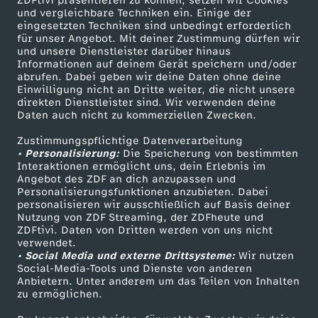
ZDFtivi präsentieren zu können, setzen wir Cookies
und vergleichbare Techniken ein. Einige der
eingesetzten Techniken sind unbedingt erforderlich
für unser Angebot. Mit deiner Zustimmung dürfen wir
Mehr ZDF
Service
und unsere Dienstleister darüber hinaus
Informationen auf deinem Gerät speichern und/oder
ZDF-Apps
ZDFmitreden
abrufen. Dabei geben wir deine Daten ohne deine
Einwilligung nicht an Dritte weiter, die nicht unsere
Smart TV
Kontakt zum ZDF
direkten Dienstleister sind. Wir verwenden deine
Daten auch nicht zu kommerziellen Zwecken.
ZDFtext
Tickets
Zustimmungspflichtige Datenverarbeitung
Livestreams
Zuschauerservice
• Personalisierung:
Die Speicherung von bestimmten
Sendungen A-Z
Hilfe
Interaktionen ermöglicht uns, dein Erlebnis im
Angebot des ZDF an dich anzupassen und
TV-Programm
Personalisierungsfunktionen anzubieten. Dabei
personalisieren wir ausschließlich auf Basis deiner
Nutzung von ZDF Streaming, der ZDFheute und
ZDFtivi. Daten von Dritten werden von uns nicht
Das ZDF
verwendet.
• Social Media und externe Drittsysteme:
Wir nutzen
ZDF Unternehmen
Social-Media-Tools und Dienste von anderen
Anbietern. Unter anderem um das Teilen von Inhalten
Karriere
zu ermöglichen.
Presseportal