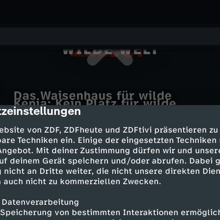
M
K
i
Das Waisenhaus für wilde
i
Kenia: Kein Platz für wilde
Tiere
zeinstellungen
Wildes Deutschland - Der
cription
FIFA WM 2026
Tiere
n
Big Bend - Amerikas wildeste
Kaiserstuhl
e
Marokko und Haiti mit wildem Tor-
ebsite von ZDF, ZDFheute und ZDFtivi präsentieren zu
Grenze
Spektakel
Wildes Skandinavien
u
are Techniken ein. Einige der eingesetzten Techniken
l
 Angebot. Mit deiner Zustimmung dürfen wir und unser
uf deinem Gerät speichern und/oder abrufen. Dabei 
s
i
 nicht an Dritte weiter, die nicht unsere direkten Dien
 auch nicht zu kommerziellen Zwecken.
D
n
Mehr Inhalte laden
 Datenverarbeitung
r
Speicherung von bestimmten Interaktionen ermöglicht