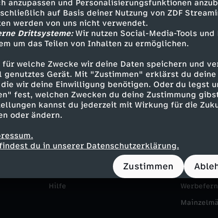
g
h anzupassen und Personalisierungsfunktionen anzub
sschließlich auf Basis deiner Nutzung von ZDF Stream
e
s
tten werden von uns nicht verwendet.
erne Drittsysteme:
Wir nutzen Social-Media-Tools und
i
em um das Teilen von Inhalten zu ermöglichen.
w
u
 für welche Zwecke wir deine Daten speichern und ver
i
ell genutztes Gerät. Mit "Zustimmen" erklärst du dein
n
die wir deine Einwilligung benötigen. Oder du legst u
l
en" fest, welchen Zwecken du deine Zustimmung gibst
Service
Das ZDF
ellungen kannst du jederzeit mit Wirkung für die Zuku
d
d
en oder ändern.
ZDFmitreden
ZDF Unte
d
pressum.
Kontakt zum ZDF
Karriere
e
findest du in unserer Datenschutzerklärung.
i
Tickets
Pressepor
W
Zustimmen
Able
Zuschauerservice
ZDF goes 
e
e
Hilfe
Werbefer
w
Mainzelm
l