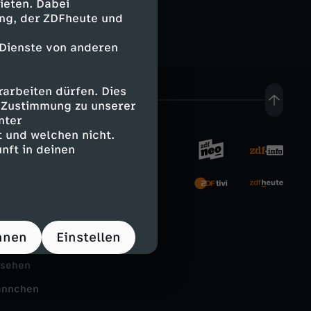
ieten. Dabei
ing, der ZDFheute und
l
n
 Dienste von anderen
d
t
-
h
arbeiten dürfen. Dies
e Zustimmung zu unserer
M
nter
e
 und welchen nicht.
nft in deinen
ö
W
rnehmen
r
i
tal
d
l
hnen
Einstellen
Schule
e
d
nsehen
r
ännchen