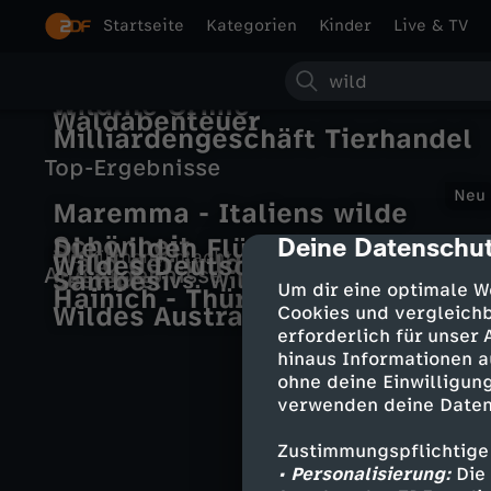
Startseite
Kategorien
Kinder
Live & TV
S
Die WG - Wildes
Wildlife Crime -
Waldabenteuer
u
Milliardengeschäft Tierhandel
Top-Ergebnisse
c
Neu
Maremma - Italiens wilde
h
Schönheit
Deine Datenschut
Die wilden Flüsse Afrikas -
cmp-dialog-des
Die Küchenschlacht
Wald der wilden Ponys
Wildes Deutschland: Der
Alle Ergebnisse
Sambesi
e
Seeteufel vs. Wildkräutersalat vom
Um dir eine optimale W
Hainich - Thüringens Urwald
25. Juli
Wildes Australien
Cookies und vergleichb
erforderlich für unser
hinaus Informationen a
ohne deine Einwilligung
verwenden deine Daten
Zustimmungspflichtige
• Personalisierung:
Die 