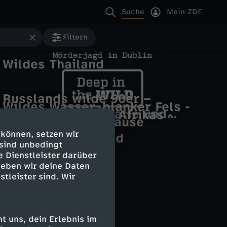
Suche
Mein ZDF
Filtern
Wildes Thailand
H
a
Russlands wilde 90er –
Wildes Wasser, blanker Fels -
Zwischen Demokratie und
Die wilden Flüsse Afrikas -
Nationalpark Gesäuse
r
D
Putin
Sand River
 können, setzen wir
Wildes Neuseeland
Wildes Russland
r
 sind unbedingt
e
e Dienstleister darüber
geben wir deine Daten
y
e
stleister sind. Wir
W
p
i
i
 uns, dein Erlebnis im