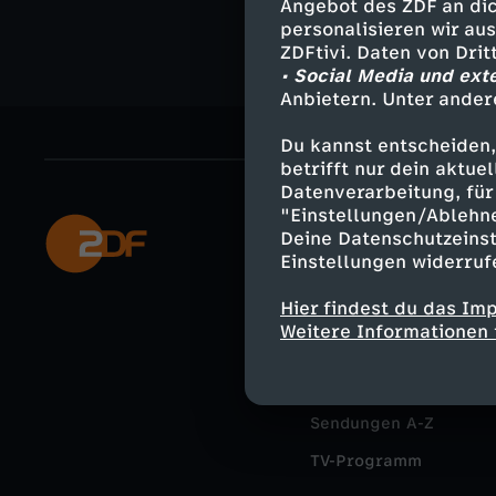
Angebot des ZDF an dic
personalisieren wir au
ZDFtivi. Daten von Dri
• Social Media und ext
Anbietern. Unter ander
Du kannst entscheiden,
betrifft nur dein aktu
Datenverarbeitung, für 
"Einstellungen/Ablehn
Mehr ZDF
Deine Datenschutzeinst
Einstellungen widerruf
ZDF-Apps
Hier findest du das Im
Smart TV
Weitere Informationen 
ZDFtext
Livestreams
Sendungen A-Z
TV-Programm