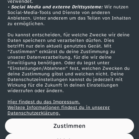
verwendet.
• Social Media und externe Drittsysteme:
Wir nutzen
ZDF Unternehmen
Social-Media-Tools und Dienste von anderen
Anbietern. Unter anderem um das Teilen von Inhalten
Karriere
zu ermöglichen.
Presseportal
Du kannst entscheiden, für welche Zwecke wir deine
ZDF goes Schule
Daten speichern und verarbeiten dürfen. Dies
betrifft nur dein aktuell genutztes Gerät. Mit
Werbefernsehen
"Zustimmen" erklärst du deine Zustimmung zu
unserer Datenverarbeitung, für die wir deine
Mainzelmännchen
Einwilligung benötigen. Oder du legst unter
"Einstellungen/Ablehnen" fest, welchen Zwecken du
deine Zustimmung gibst und welchen nicht. Deine
Datenschutzeinstellungen kannst du jederzeit mit
Wirkung für die Zukunft in deinen Einstellungen
widerrufen oder ändern.
Hier findest du das Impressum.
Partner
Weitere Informationen findest du in unserer
Datenschutzerklärung.
Zustimmen