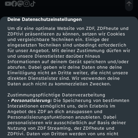
m
Deine Datenschutzeinstellungen
cmp-dialog-description
Um dir eine optimale Website von ZDF, ZDFheute und
ZDFtivi präsentieren zu können, setzen wir Cookies
und vergleichbare Techniken ein. Einige der
eingesetzten Techniken sind unbedingt erforderlich
für unser Angebot. Mit deiner Zustimmung dürfen wir
Mehr ZDF
Service
und unsere Dienstleister darüber hinaus
Informationen auf deinem Gerät speichern und/oder
ZDF-Apps
ZDFmitreden
abrufen. Dabei geben wir deine Daten ohne deine
Einwilligung nicht an Dritte weiter, die nicht unsere
Smart TV
Kontakt zum ZDF
direkten Dienstleister sind. Wir verwenden deine
Daten auch nicht zu kommerziellen Zwecken.
ZDFtext
Tickets
Zustimmungspflichtige Datenverarbeitung
Livestreams
Zuschauerservice
• Personalisierung:
Die Speicherung von bestimmten
Sendungen A-Z
Hilfe
Interaktionen ermöglicht uns, dein Erlebnis im
Angebot des ZDF an dich anzupassen und
TV-Programm
Personalisierungsfunktionen anzubieten. Dabei
personalisieren wir ausschließlich auf Basis deiner
Nutzung von ZDF Streaming, der ZDFheute und
ZDFtivi. Daten von Dritten werden von uns nicht
Das ZDF