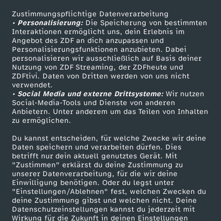
w
n
H
h
'
r
e
c
r
/
n
h
E
o
p
u
p
i
Zustimmungspflichtige Datenverarbeitung
Livestreams
Zuschauerservice
l
e
-
-
a
• Personalisierung:
g
s
Die Speicherung von bestimmten
e
b
h
t
7
Sendungen A-Z
Hilfe
t
i
i
n
Interaktionen ermöglicht uns, dein Erlebnis im
r
h
e
c
e
r
F
Angebot des ZDF an dich anzupassen und
d
u
TV-Programm
a
G
s
e
Personalisierungsfunktionen anzubieten. Dabei
l
e
–
e
f
n
o
personalisieren wir ausschließlich auf Basis deiner
z
h
-
w
a
i
s
Nutzung von ZDF Streaming, der ZDFheute und
r
u
-
n
a
n
P
ZDFtivi. Daten von Dritten werden von uns nicht
r
f
z
f
Das ZDF
i
t
verwendet.
M
a
m
e
b
• Social Media und externe Drittsysteme:
t
i
d
–
Wir nutzen
ZDF Unternehmen
c
p
o
v
e
Social-Media-Tools und Dienste von anderen
i
a
!
i
c
i
Anbietern. Unter anderem um das Teilen von Inhalten
Karriere
E
a
e
d
i
L
zu ermöglichen.
h
r
l
i
l
s
Presseportal
l
t
h
l
i
u
Du kannst entscheiden, für welche Zwecke wir deine
n
e
e
i
ZDF goes Schule
t
o
i
Daten speichern und verarbeiten dürfen. Dies
e
d
betrifft nur dein aktuell genutztes Gerät. Mit
S
e
i
Werbefernsehen
n
"Zustimmen" erklärst du deine Zustimmung zu
t
t
f
f
z
w
o
unserer Datenverarbeitung, für die wir deine
Mainzelmännchen
u
n
e
Einwilligung benötigen. Oder du legst unter
z
o
ä
e
"Einstellungen/Ablehnen" fest, welchen Zwecken du
i
e
s
k
deine Zustimmung gibst und welchen nicht. Deine
s
!
v
e
Datenschutzeinstellungen kannst du jederzeit mit
M
g
I
Wirkung für die Zukunft in deinen Einstellungen