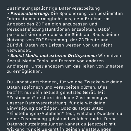
r
S
E
t
e
a
U
n
n
p
-
s
l
i
e
g
Zustimmungspflichtige Datenverarbeitung
Livestreams
Zuschauerservice
7
i
r
y
i
i
s
• Personalisierung:
Die Speicherung von bestimmten
r
t
h
n
R
Sendungen A-Z
Hilfe
e
d
-
u
Interaktionen ermöglicht uns, dein Erlebnis im
f
s
–
f
d
Angebot des ZDF an dich anzupassen und
o
c
n
o
TV-Programm
w
s
Personalisierungsfunktionen anzubieten. Dabei
r
s
o
z
i
F
t
e
personalisieren wir ausschließlich auf Basis deiner
-
P
f
f
h
z
m
Nutzung von ZDF Streaming, der ZDFheute und
a
y
ZDFtivi. Daten von Dritten werden von uns nicht
i
e
a
s
m
Das ZDF
d
verwendet.
o
t
e
m
• Social Media und externe Drittsysteme:
c
Wir nutzen
ZDF Unternehmen
a
a
E
m
b
Social-Media-Tools und Dienste von anderen
i
i
l
Anbietern. Unter anderem um das Teilen von Inhalten
Karriere
!
l
e
h
zu ermöglichen.
l
l
i
i
a
t
Presseportal
e
i
d
r
Du kannst entscheiden, für welche Zwecke wir deine
e
ZDF goes Schule
e
Daten speichern und verarbeiten dürfen. Dies
n
l
n
d
t
betrifft nur dein aktuell genutztes Gerät. Mit
z
Werbefernsehen
o
"Zustimmen" erklärst du deine Zustimmung zu
n
z
i
d
unserer Datenverarbeitung, für die wir deine
e
Mainzelmännchen
ä
e
Einwilligung benötigen. Oder du legst unter
k
!
"Einstellungen/Ablehnen" fest, welchen Zwecken du
e
e
e
r
deine Zustimmung gibst und welchen nicht. Deine
g
i
u
Datenschutzeinstellungen kannst du jederzeit mit
Wirkung für die Zukunft in deinen Einstellungen