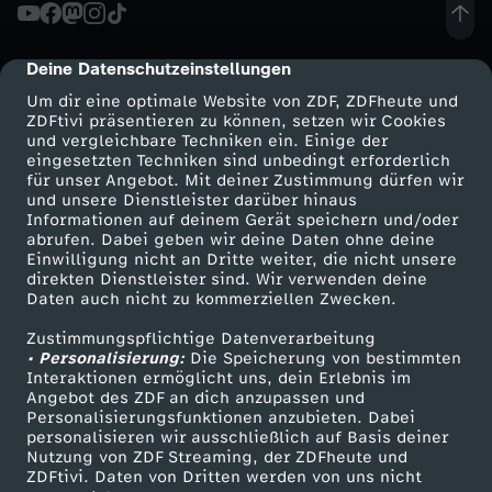
d
e
Deine Datenschutzeinstellungen
cmp-dialog-description
Um dir eine optimale Website von ZDF, ZDFheute und
r
ZDFtivi präsentieren zu können, setzen wir Cookies
und vergleichbare Techniken ein. Einige der
W
eingesetzten Techniken sind unbedingt erforderlich
für unser Angebot. Mit deiner Zustimmung dürfen wir
Mehr ZDF
Service
und unsere Dienstleister darüber hinaus
o
Informationen auf deinem Gerät speichern und/oder
ZDF-Apps
ZDFmitreden
abrufen. Dabei geben wir deine Daten ohne deine
Einwilligung nicht an Dritte weiter, die nicht unsere
c
Smart TV
Kontakt zum ZDF
direkten Dienstleister sind. Wir verwenden deine
Daten auch nicht zu kommerziellen Zwecken.
ZDFtext
Tickets
h
Zustimmungspflichtige Datenverarbeitung
Livestreams
Zuschauerservice
• Personalisierung:
Die Speicherung von bestimmten
e
Sendungen A-Z
Hilfe
Interaktionen ermöglicht uns, dein Erlebnis im
Angebot des ZDF an dich anzupassen und
TV-Programm
Personalisierungsfunktionen anzubieten. Dabei
personalisieren wir ausschließlich auf Basis deiner
Nutzung von ZDF Streaming, der ZDFheute und
ZDFtivi. Daten von Dritten werden von uns nicht
Das ZDF