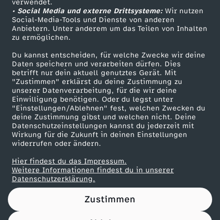
verwendet.
• Social Media und externe Drittsysteme:
Wir nutzen
ZDF Unternehmen
Social-Media-Tools und Dienste von anderen
Anbietern. Unter anderem um das Teilen von Inhalten
Karriere
zu ermöglichen.
Presseportal
Du kannst entscheiden, für welche Zwecke wir deine
ZDF goes Schule
Daten speichern und verarbeiten dürfen. Dies
betrifft nur dein aktuell genutztes Gerät. Mit
Werbefernsehen
"Zustimmen" erklärst du deine Zustimmung zu
unserer Datenverarbeitung, für die wir deine
Mainzelmännchen
Einwilligung benötigen. Oder du legst unter
"Einstellungen/Ablehnen" fest, welchen Zwecken du
deine Zustimmung gibst und welchen nicht. Deine
Datenschutzeinstellungen kannst du jederzeit mit
Wirkung für die Zukunft in deinen Einstellungen
widerrufen oder ändern.
Hier findest du das Impressum.
Partner
Weitere Informationen findest du in unserer
Datenschutzerklärung.
Zustimmen