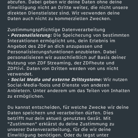
ZDF-Apps
ZDFmitreden
abrufen. Dabei geben wir deine Daten ohne deine
Einwilligung nicht an Dritte weiter, die nicht unsere
Smart TV
Kontakt zum ZDF
direkten Dienstleister sind. Wir verwenden deine
Daten auch nicht zu kommerziellen Zwecken.
ZDFtext
Tickets
Zustimmungspflichtige Datenverarbeitung
Livestreams
Zuschauerservice
• Personalisierung:
Die Speicherung von bestimmten
Sendungen A-Z
Hilfe
Interaktionen ermöglicht uns, dein Erlebnis im
Angebot des ZDF an dich anzupassen und
TV-Programm
Personalisierungsfunktionen anzubieten. Dabei
personalisieren wir ausschließlich auf Basis deiner
Nutzung von ZDF Streaming, der ZDFheute und
ZDFtivi. Daten von Dritten werden von uns nicht
Das ZDF
verwendet.
• Social Media und externe Drittsysteme:
Wir nutzen
ZDF Unternehmen
Social-Media-Tools und Dienste von anderen
Anbietern. Unter anderem um das Teilen von Inhalten
Karriere
zu ermöglichen.
Presseportal
Du kannst entscheiden, für welche Zwecke wir deine
ZDF goes Schule
Daten speichern und verarbeiten dürfen. Dies
betrifft nur dein aktuell genutztes Gerät. Mit
Werbefernsehen
"Zustimmen" erklärst du deine Zustimmung zu
unserer Datenverarbeitung, für die wir deine
Mainzelmännchen
Einwilligung benötigen. Oder du legst unter