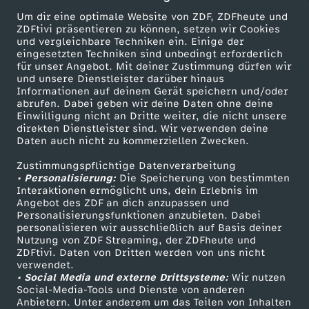
n
Wechseln zu: ZDFheute
Um dir eine optimale Website von ZDF, ZDFheute und
ZDFtivi präsentieren zu können, setzen wir Cookies
a
und vergleichbare Techniken ein. Einige der
eingesetzten Techniken sind unbedingt erforderlich
v
für unser Angebot. Mit deiner Zustimmung dürfen wir
Mehr ZDF
Service
und unsere Dienstleister darüber hinaus
Informationen auf deinem Gerät speichern und/oder
i
ZDF-Apps
ZDFmitreden
abrufen. Dabei geben wir deine Daten ohne deine
Einwilligung nicht an Dritte weiter, die nicht unsere
Smart TV
Kontakt zum ZDF
direkten Dienstleister sind. Wir verwenden deine
e
Daten auch nicht zu kommerziellen Zwecken.
ZDFtext
Tickets
n
Zustimmungspflichtige Datenverarbeitung
Livestreams
Zuschauerservice
• Personalisierung:
Die Speicherung von bestimmten
Sendungen A-Z
Hilfe
Interaktionen ermöglicht uns, dein Erlebnis im
s
Angebot des ZDF an dich anzupassen und
TV-Programm
Personalisierungsfunktionen anzubieten. Dabei
personalisieren wir ausschließlich auf Basis deiner
v
Nutzung von ZDF Streaming, der ZDFheute und
ZDFtivi. Daten von Dritten werden von uns nicht
Das ZDF
e
verwendet.
• Social Media und externe Drittsysteme:
Wir nutzen
ZDF Unternehmen
Social-Media-Tools und Dienste von anderen
r
Anbietern. Unter anderem um das Teilen von Inhalten
Karriere