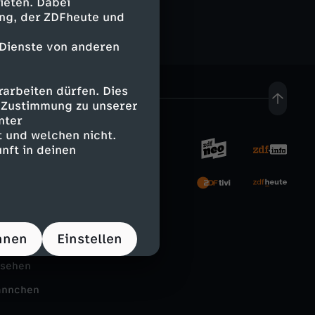
ieten. Dabei
ing, der ZDFheute und
 Dienste von anderen
arbeiten dürfen. Dies
e Zustimmung zu unserer
nter
 und welchen nicht.
nft in deinen
rnehmen
tal
hnen
Einstellen
Schule
nsehen
ännchen