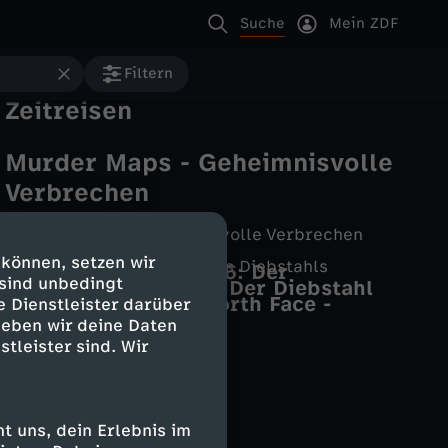
Suche
Mein ZDF
Filtern
Yareds & Meyer-Burckhardts
Zeitreisen
Murder Maps - Geheimnisvolle
Verbrechen
Murder Maps - Geheimnisvolle Verbrechen
Ein Tag in ...
Der Kofferfund
 können, setzen wir
ART CRIMES ‧ Die Kunst des Diebstahls
Ein Tag in Berlin 1926: Der
HYPECULTURE
 sind unbedingt
Munch: Oslo, 1994 – Der Diebstahl
Kriminalkommissar
Arc'teryx und The North Face -
e Dienstleister darüber
eines Meisterwerks
Woher der Hype um Techwear? --
geben wir deine Daten
HYPECULTURE
stleister sind. Wir
 uns, dein Erlebnis im