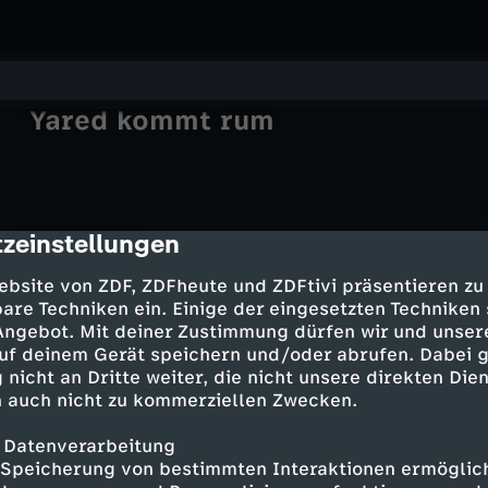
Yared kommt rum
zeinstellungen
Rockpalast
cription
Das Gold
Inna De Yard - Summerjam Festival
Verbrechen, die Geschichte machten
Der Coup
2023
ebsite von ZDF, ZDFheute und ZDFtivi präsentieren zu
hr-Sinfonieorchester
Von Jack the Ripper bis zur Dreyfus-
Hallo Niedersachsen
are Techniken ein. Einige der eingesetzten Techniken
Ravel/Maresz: Sonate pour violon
Affäre
Hallo Niedersachsen - 24.08.2024
 Angebot. Mit deiner Zustimmung dürfen wir und unser
Renaud Capuçon Alain Altinoglu
uf deinem Gerät speichern und/oder abrufen. Dabei 
 nicht an Dritte weiter, die nicht unsere direkten Dien
 auch nicht zu kommerziellen Zwecken.
 Datenverarbeitung
Speicherung von bestimmten Interaktionen ermöglicht