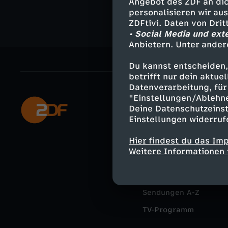
Angebot des ZDF an dic
personalisieren wir au
ZDFtivi. Daten von Dri
• Social Media und ext
Anbietern. Unter ander
Du kannst entscheiden,
betrifft nur dein aktu
Datenverarbeitung, für 
"Einstellungen/Ablehn
Mehr ZDF
Deine Datenschutzeinst
Einstellungen widerruf
ZDF-Apps
Hier findest du das Im
Smart TV
Weitere Informationen 
ZDFtext
Livestreams
Sendungen A-Z
TV-Programm