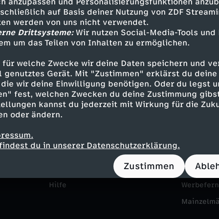
h anzupassen und Personalisierungsfunktionen anzub
sschließlich auf Basis deiner Nutzung von ZDF Stream
tten werden von uns nicht verwendet.
erne Drittsysteme:
Wir nutzen Social-Media-Tools und
em um das Teilen von Inhalten zu ermöglichen.
 für welche Zwecke wir deine Daten speichern und ver
ell genutztes Gerät. Mit "Zustimmen" erklärst du dein
die wir deine Einwilligung benötigen. Oder du legst u
en" fest, welchen Zwecken du deine Zustimmung gibst
Service
Das ZDF
ellungen kannst du jederzeit mit Wirkung für die Zuku
en oder ändern.
ZDFmitreden
ZDF Unte
pressum.
Kontakt zum ZDF
Karriere
findest du in unserer Datenschutzerklärung.
Tickets
Pressepor
Zustimmen
Able
Zuschauerservice
ZDF goes 
Hilfe
Werbefer
Mainzelm