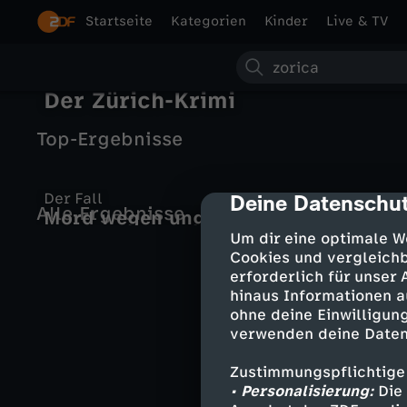
Startseite
Kategorien
Kinder
Live & TV
S
Der Zürich-Krimi
u
Top-Ergebnisse
c
h
Der Fall
Deine Datenschut
cmp-dialog-des
Alle Ergebnisse
Mord wegen ungewollter
e
Schwangerschaft - Der Fall Zorica H.
Um dir eine optimale W
Cookies und vergleichb
erforderlich für unser
hinaus Informationen a
ohne deine Einwilligung
verwenden deine Daten
Zustimmungspflichtige
• Personalisierung:
Die 