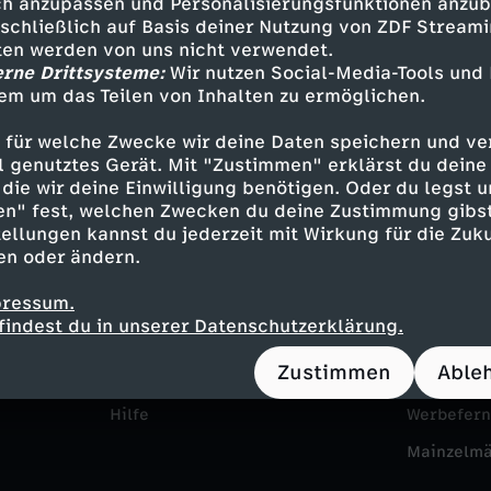
h anzupassen und Personalisierungsfunktionen anzub
sschließlich auf Basis deiner Nutzung von ZDF Stream
tten werden von uns nicht verwendet.
erne Drittsysteme:
Wir nutzen Social-Media-Tools und
em um das Teilen von Inhalten zu ermöglichen.
 für welche Zwecke wir deine Daten speichern und ver
ell genutztes Gerät. Mit "Zustimmen" erklärst du dein
die wir deine Einwilligung benötigen. Oder du legst u
en" fest, welchen Zwecken du deine Zustimmung gibst
Service
Das ZDF
ellungen kannst du jederzeit mit Wirkung für die Zuku
en oder ändern.
ZDFmitreden
ZDF Unte
pressum.
Kontakt zum ZDF
Karriere
findest du in unserer Datenschutzerklärung.
Tickets
Pressepor
Zustimmen
Able
Zuschauerservice
ZDF goes 
Hilfe
Werbefer
Mainzelm