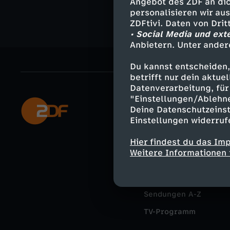
Angebot des ZDF an dic
personalisieren wir au
ZDFtivi. Daten von Dri
• Social Media und ext
Anbietern. Unter ander
Du kannst entscheiden,
betrifft nur dein aktu
Datenverarbeitung, für 
"Einstellungen/Ablehn
Mehr ZDF
Deine Datenschutzeinst
Einstellungen widerruf
ZDF-Apps
Hier findest du das Im
Smart TV
Weitere Informationen 
ZDFtext
Livestreams
Sendungen A-Z
TV-Programm