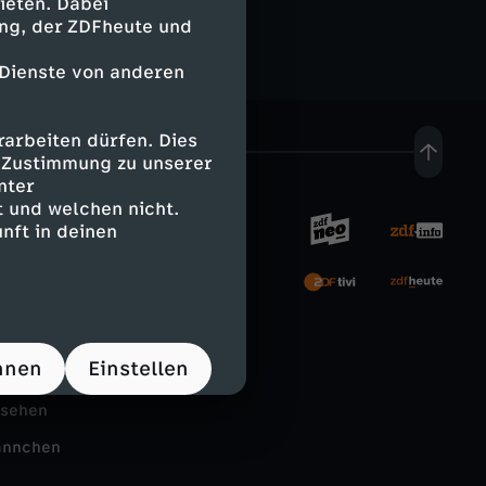
ieten. Dabei
ing, der ZDFheute und
 Dienste von anderen
arbeiten dürfen. Dies
e Zustimmung zu unserer
nter
 und welchen nicht.
nft in deinen
rnehmen
tal
hnen
Einstellen
Schule
nsehen
ännchen