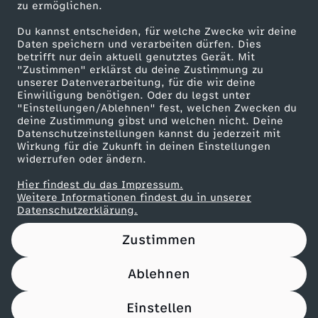
zu ermöglichen.
Presseportal
.
Du kannst entscheiden, für welche Zwecke wir deine
ZDF goes Schule
Daten speichern und verarbeiten dürfen. Dies
U
betrifft nur dein aktuell genutztes Gerät. Mit
Werbefernsehen
"Zustimmen" erklärst du deine Zustimmung zu
unserer Datenverarbeitung, für die wir deine
Mainzelmännchen
n
Einwilligung benötigen. Oder du legst unter
"Einstellungen/Ablehnen" fest, welchen Zwecken du
deine Zustimmung gibst und welchen nicht. Deine
g
Datenschutzeinstellungen kannst du jederzeit mit
Wirkung für die Zukunft in deinen Einstellungen
e
widerrufen oder ändern.
Hier findest du das Impressum.
l
Partner
Weitere Informationen findest du in unserer
Datenschutzerklärung.
ö
Zustimmen
s
Ablehnen
Nutzungsbedingungen
Datenschutz
Datenschutz-Einstellungen
t
Filtern
Impressum
Einstellen