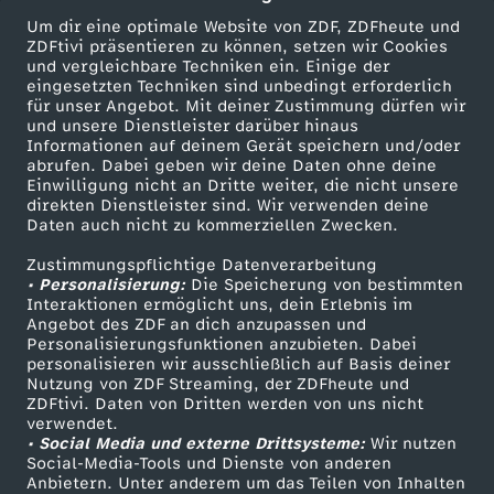
e
Um dir eine optimale Website von ZDF, ZDFheute und
ZDFtivi präsentieren zu können, setzen wir Cookies
i
und vergleichbare Techniken ein. Einige der
eingesetzten Techniken sind unbedingt erforderlich
c
für unser Angebot. Mit deiner Zustimmung dürfen wir
Mehr ZDF
Service
und unsere Dienstleister darüber hinaus
Informationen auf deinem Gerät speichern und/oder
h
ZDF-Apps
ZDFmitreden
abrufen. Dabei geben wir deine Daten ohne deine
Einwilligung nicht an Dritte weiter, die nicht unsere
Smart TV
Kontakt zum ZDF
direkten Dienstleister sind. Wir verwenden deine
e
Daten auch nicht zu kommerziellen Zwecken.
ZDFtext
Tickets
n
Zustimmungspflichtige Datenverarbeitung
Livestreams
Zuschauerservice
• Personalisierung:
Die Speicherung von bestimmten
Sendungen A-Z
Hilfe
Interaktionen ermöglicht uns, dein Erlebnis im
X
Angebot des ZDF an dich anzupassen und
TV-Programm
Personalisierungsfunktionen anzubieten. Dabei
personalisieren wir ausschließlich auf Basis deiner
Y
Nutzung von ZDF Streaming, der ZDFheute und
ZDFtivi. Daten von Dritten werden von uns nicht
Das ZDF
.
verwendet.
• Social Media und externe Drittsysteme:
Wir nutzen
ZDF Unternehmen
Social-Media-Tools und Dienste von anderen
.
Anbietern. Unter anderem um das Teilen von Inhalten
Karriere