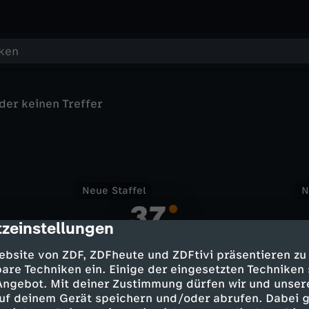
der keinen Treffer
B
Neue Staffel
N
a
refreie Inhalte
Satire
zeinstellungen
cription
c
ebsite von ZDF, ZDFheute und ZDFtivi präsentieren zu
k
are Techniken ein. Einige der eingesetzten Techniken
3
 Angebot. Mit deiner Zustimmung dürfen wir und unser
T
U
uf deinem Gerät speichern und/oder abrufen. Dabei 
T
Neues Video