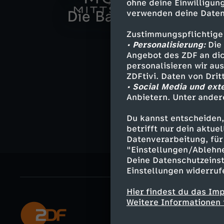
e
L
ohne deine Einwilligung
e
T
verwenden deine Daten
Neues Video
n
d
h
S
u
a
M
r
h
D
Zustimmungspflichtige
d
P
e
t
• Personalisierung:
Die 
t
s
o
Angebot des ZDF an dic
A
e
i
e
a
T
r
personalisieren wir au
e
s
r
ZDFtivi. Daten von Dri
l
F
e
M
• Social Media und ext
r
r
e
Anbietern. Unter ander
-
d
d
t
o
B
o
a
u
i
Du kannst entscheiden,
s
i
i
betrifft nur dein aktu
e
r
a
r
d
e
f
Datenverarbeitung, für 
h
c
m
"Einstellungen/Ablehn
s
c
d
i
Deine Datenschutzeinst
S
e
o
h
M
Einstellungen widerruf
y
h
-
s
t
2
Hier findest du das Im
w
ü
i
t
m
Weitere Informationen 
B
e
o
4
Mehr ZDF
s
b
t