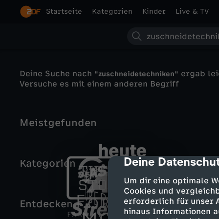
Startseite
Kategorien
Kinder
Live & TV
S
u
Deine Suche nach
ergab lei
"zuschneidetechniken"
c
Versuche es mit einem anderen Begriff
h
I
B
Meistgefunden
e
m
e
A - Z
Barrie
Deine Datenschut
cmp-dialog-des
Kategorien
G
y
Um dir eine optimale W
r
o
Cookies und vergleichb
h
erforderlich für unser
Entdecken
D
u
n
hinaus Informationen a
T
Neues Video