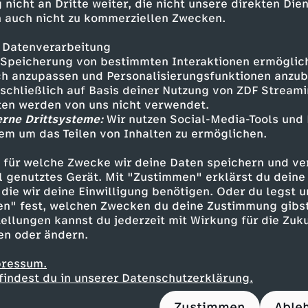
7
D
 nicht an Dritte weiter, die nicht unsere direkten Dien
h
S
 auch nicht zu kommerziellen Zwecken.
Neues Video
p
e
N
G
a
A
Neue Folge
e
O
Z
 Datenverarbeitung
-
r
o
Speicherung von bestimmten Interaktionen ermöglicht
r
s
m
h anzupassen und Personalisierungsfunktionen anzub
R
K
D
A
sschließlich auf Basis deiner Nutzung von ZDF Stream
r
r
a
M
P
tten werden von uns nicht verwendet.
o
O
F
Mehr Inhalte laden
erne Drittsysteme:
Wir nutzen Social-Media-Tools und
u
a
d
em um das Teilen von Inhalten zu ermöglichen.
d
a
u
o
L
M
f
X
N
 für welche Zwecke wir deine Daten speichern und ver
L
n
l
ell genutztes Gerät. Mit "Zustimmen" erklärst du dein
k
e
a
S
-
o
die wir deine Einwilligung benötigen. Oder du legst u
e
k
s
en" fest, welchen Zwecken du deine Zustimmung gibst
i
i
g
t
ellungen kannst du jederzeit mit Wirkung für die Zuku
d
r
b
o
en oder ändern.
e
p
a
r
i
d
pressum.
e
z
z
findest du in unserer Datenschutzerklärung.
e
e
M
Service
Das ZDF
n
Zustimmen
Able