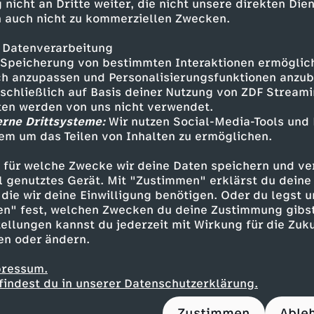
i
T
 nicht an Dritte weiter, die nicht unsere direkten Dien
Neues Video
7
h
 auch nicht zu kommerziellen Zwecken.
d
h
L
Neues Video
e
h
D
G
e
Z
 Datenverarbeitung
P
e
a
Speicherung von bestimmten Interaktionen ermöglicht
A
e
e
h anzupassen und Personalisierungsfunktionen anzub
r
u
D
a
sschließlich auf Basis deiner Nutzung von ZDF Stream
R
s
n
T
r
tten werden von uns nicht verwendet.
a
t
F
Mehr Inhalte laden
erne Drittsysteme:
Wir nutzen Social-Media-Tools und
r
o
s
em um das Teilen von Inhalten zu ermöglichen.
s
r
G
d
e
M
a
o
d
 für welche Zwecke wir deine Daten speichern und ver
t
u
e
ell genutztes Gerät. Mit "Zustimmen" erklärst du dein
L
1
a
d
k
i
die wir deine Einwilligung benötigen. Oder du legst u
a
e
i
en" fest, welchen Zwecken du deine Zustimmung gibst
e
9
g
i
ellungen kannst du jederzeit mit Wirkung für die Zuku
i
c
l
S
e
en oder ändern.
b
:
a
s
e
h
pressum.
t
t
r
e
0
z
findest du in unserer Datenschutzerklärung.
e
ü
Service
Das ZDF
o
Zustimmen
Able