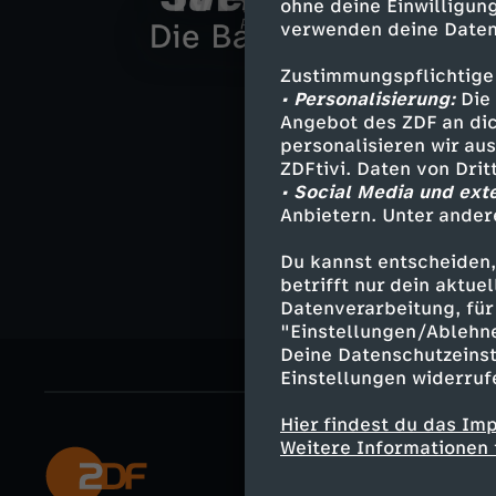
T
ohne deine Einwilligung
Neues Video
e
h
verwenden deine Daten
Neue Videos
i
t
a
N
Neues Video
e
S
u
e
D
Zustimmungspflichtige
e
f
r
o
• Personalisierung:
Die 
r
t
Angebot des ZDF an dic
t
u
i
B
i
e
r
personalisieren wir au
r
r
ZDFtivi. Daten von Dri
e
t
e
u
• Social Media und ext
x
s
d
Anbietern. Unter ander
a
e
-
e
B
n
f
N
Du kannst entscheiden,
X
i
betrifft nur dein aktu
s
-
a
d
ü
o
Datenverarbeitung, für 
-
f
"Einstellungen/Ablehn
h
s
c
s
Deine Datenschutzeinst
r
r
d
e
Einstellungen widerruf
o
h
h
c
R
d
Hier findest du das Im
i
2
w
o
m
Weitere Informationen 
h
a
M
Mehr ZDF
e
4