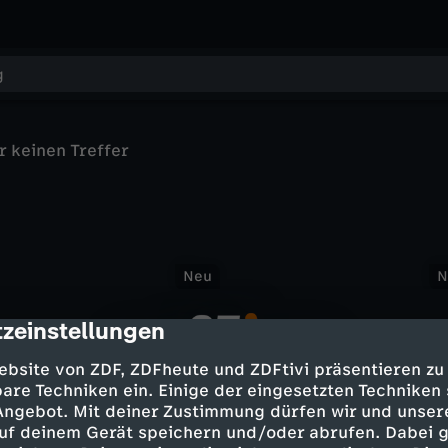
r keinen Treffer
B
Neu
N
e
refreie Inhalte
Satire
zeinstellungen
cription
y
ebsite von ZDF, ZDFheute und ZDFtivi präsentieren zu
o
are Techniken ein. Einige der eingesetzten Techniken
D
 Angebot. Mit deiner Zustimmung dürfen wir und unser
3
n
uf deinem Gerät speichern und/oder abrufen. Dabei 
T