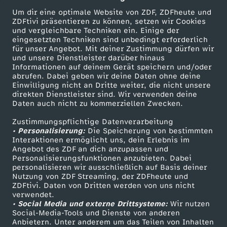
a
d
r
i
d
e
c
Um dir eine optimale Website von ZDF, ZDFheute und
f
u
e
ZDFtivi präsentieren zu können, setzen wir Cookies
a
n
o
und vergleichbare Techniken ein. Einige der
l
eingesetzten Techniken sind unbedingt erforderlich
r
n
u
d
für unser Angebot. Mit deiner Zustimmung dürfen wir
w
a
Mehr ZDF
Service
und unsere Dienstleister darüber hinaus
o
Informationen auf deinem Gerät speichern und/oder
W
e
o
ZDF-Apps
ZDFmitreden
abrufen. Dabei geben wir deine Daten ohne deine
n
s
Einwilligung nicht an Dritte weiter, die nicht unsere
m
Smart TV
Kontakt zum ZDF
ä
direkten Dienstleister sind. Wir verwenden deine
n
w
i
Daten auch nicht zu kommerziellen Zwecken.
s
ZDFtext
Tickets
t
l
.
s
Zustimmungspflichtige Datenverarbeitung
Livestreams
Zuschauerservice
n
• Personalisierung:
Die Speicherung von bestimmten
h
Sendungen A-Z
Hilfe
Interaktionen ermöglicht uns, dein Erlebnis im
d
D
Angebot des ZDF an dich anzupassen und
M
TV-Programm
Personalisierungsfunktionen anzubieten. Dabei
e
e
personalisieren wir ausschließlich auf Basis deiner
i
a
Nutzung von ZDF Streaming, der ZDFheute und
ZDFtivi. Daten von Dritten werden von uns nicht
2
r
Das ZDF
e
verwendet.
d
• Social Media und externe Drittsysteme:
Wir nutzen
ZDF Unternehmen
1
Social-Media-Tools und Dienste von anderen
n
I
Anbietern. Unter anderem um das Teilen von Inhalten
Karriere