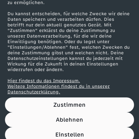
r
zu ermöglichen.
s
Presseportal
n
i
Du kannst entscheiden, für welche Zwecke wir deine
ZDF goes Schule
Daten speichern und verarbeiten dürfen. Dies
t
t
betrifft nur dein aktuell genutztes Gerät. Mit
d
Werbefernsehen
"Zustimmen" erklärst du deine Zustimmung zu
C
unserer Datenverarbeitung, für die wir deine
Mainzelmännchen
e
Einwilligung benötigen. Oder du legst unter
"Einstellungen/Ablehnen" fest, welchen Zwecken du
e
deine Zustimmung gibst und welchen nicht. Deine
r
Datenschutzeinstellungen kannst du jederzeit mit
Wirkung für die Zukunft in deinen Einstellungen
n
v
widerrufen oder ändern.
t
Hier findest du das Impressum.
i
Partner
Weitere Informationen findest du in unserer
Datenschutzerklärung.
u
e
Zustimmen
r
w
Ablehnen
y
Nutzungsbedingungen
Datenschutz
Datenschutz-Einstellungen
s
Filtern
Impressum
Einstellen