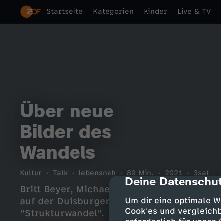
Startseite
Kategorien
Kinder
Live & TV
Über neue
Bilder des
Wandels
Kultur
Talk
lebensnah
89 Min.
2021
3sat
Deine Datenschut
cmp-dialog-des
Britt Beyer, Michael Loeken und Ulrike Fr
auf der Duisburger Filmwoche 2021 mit Ma
Um dir eine optimale W
Cookies und vergleichb
"Strukturwandel".