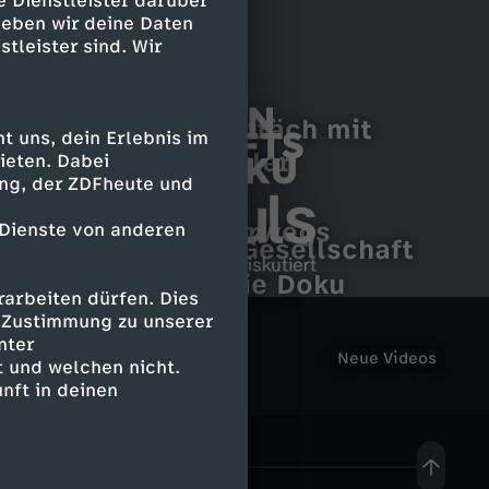
e Dienstleister darüber
geben wir deine Daten
stleister sind. Wir
"3sat Extra"-Gespräch mit
 uns, dein Erlebnis im
Rosa Hannah Ziegler
ieten. Dabei
ing, der ZDFheute und
Weltspiegel Doku
SWR STORY
3
Markus Lanz unterwegs
 Dienste von anderen
Risse in unserer Gesellschaft
s
länderspiegel - die Doku
arbeiten dürfen. Dies
A
a
e Zustimmung zu unserer
nter
m
Neue Videos
 und welchen nicht.
t
nft in deinen
P
W
u
i