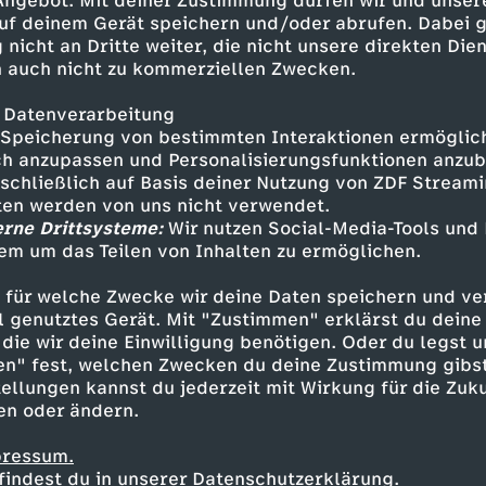
 Angebot. Mit deiner Zustimmung dürfen wir und unser
uf deinem Gerät speichern und/oder abrufen. Dabei 
 nicht an Dritte weiter, die nicht unsere direkten Dien
 auch nicht zu kommerziellen Zwecken.
 Datenverarbeitung
Wem gehört die Landschaft,
Speicherung von bestimmten Interaktionen ermöglicht
wem ihr Bild?
Stadt - Land: Wie geht’s
h anzupassen und Personalisierungsfunktionen anzub
sschließlich auf Basis deiner Nutzung von ZDF Stream
besser?
tten werden von uns nicht verwendet.
Unter unserem Himmel
A
erne Drittsysteme:
Wir nutzen Social-Media-Tools und
Da geht was, Deutschland!
Wenn Filme gut riechen - Heidi
em um das Teilen von Inhalten zu ermöglichen.
m
M
Specogna
 für welche Zwecke wir deine Daten speichern und ver
a
P
e
ell genutztes Gerät. Mit "Zustimmen" erklärst du dein
die wir deine Einwilligung benötigen. Oder du legst u
s
en" fest, welchen Zwecken du deine Zustimmung gibst
u
i
ellungen kannst du jederzeit mit Wirkung für die Zuku
p
en oder ändern.
l
n
e
pressum.
s
K
findest du in unserer Datenschutzerklärung.