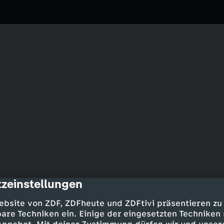
zeinstellungen
cription
anke sprechen in einem 3sat-Extra
tthias Dell über Filme über
ebsite von ZDF, ZDFheute und ZDFtivi präsentieren zu
are Techniken ein. Einige der eingesetzten Techniken