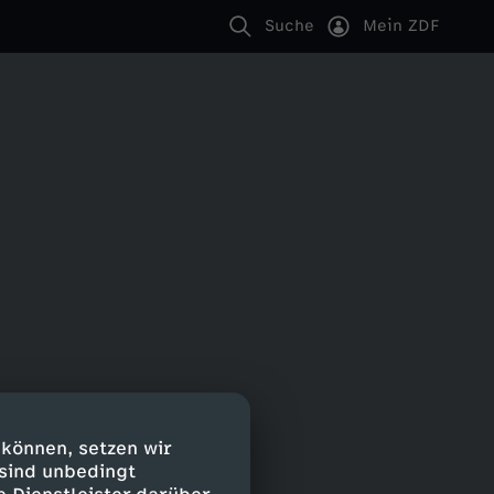
Suche
Mein ZDF
 können, setzen wir
 sind unbedingt