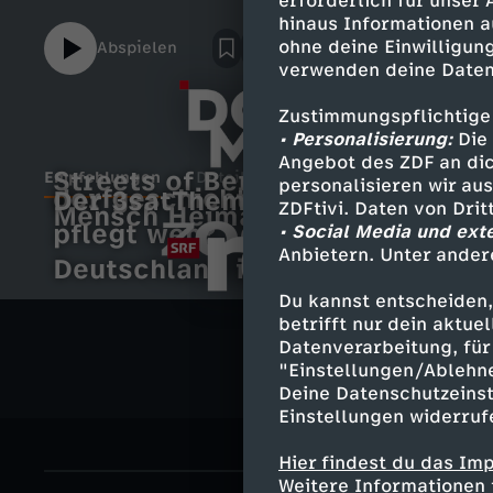
erforderlich für unser
hinaus Informationen a
ohne deine Einwilligung
Abspielen
verwenden deine Daten
Zustimmungspflichtige
• Personalisierung:
Die 
Angebot des ZDF an dic
Streets of Berlin
Empfehlungen
Details
personalisieren wir au
dorfgeschichten
Der 3satThema Talk: Wer
D
ZDFtivi. Daten von Dri
Mensch Heimat
pflegt wen?
• Social Media und ext
E
o
Anbietern. Unter ander
Deutschland in ...
Z
m
c
Du kannst entscheiden,
r
betrifft nur dein aktu
D
p
Datenverarbeitung, für 
u
"Einstellungen/Ablehn
e
F
Deine Datenschutzeinst
f
M
Einstellungen widerruf
c
z
e
e
Hier findest du das Im
.
Weitere Informationen 