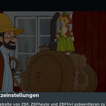
2021
ZDFtivi
zeinstellungen
cription
witzen und am liebsten gar
ebsite von ZDF, ZDFheute und ZDFtivi präsentieren zu