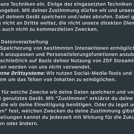
 seit einiger Zeit
are Techniken ein. Einige der eingesetzten Techniken
 Angebot. Mit deiner Zustimmung dürfen wir und unser
uf deinem Gerät speichern und/oder abrufen. Dabei 
 nicht an Dritte weiter, die nicht unsere direkten Dien
 auch nicht zu kommerziellen Zwecken.
 Datenverarbeitung
Speicherung von bestimmten Interaktionen ermöglicht
h anzupassen und Personalisierungsfunktionen anzub
sschließlich auf Basis deiner Nutzung von ZDF Stream
tten werden von uns nicht verwendet.
erne Drittsysteme:
Wir nutzen Social-Media-Tools und
Inhalte entdecken
em um das Teilen von Inhalten zu ermöglichen.
Animation
lustig
Audiodeskription
Untert
 für welche Zwecke wir deine Daten speichern und ver
ell genutztes Gerät. Mit "Zustimmen" erklärst du dein
und Findus
die wir deine Einwilligung benötigen. Oder du legst u
en" fest, welchen Zwecken du deine Zustimmung gibst
ellungen kannst du jederzeit mit Wirkung für die Zuku
en oder ändern.