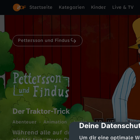
Startseite
Kategorien
Kinder
Live & TV
Pettersson und Findus
Der Traktor-Trick
Abenteuer
Animation
lustig
AD
UT
12 Min.
Deine Datenschut
cmp-dialog-des
Während alle auf dem Hof in der Hitze sch
Um dir eine optimale W