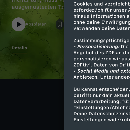
nichts tun, muss Pettersson seinen uralten,
Cookies und vergleichb
ausgemusterten Traktor flott machen.
erforderlich für unser
hinaus Informationen a
ohne deine Einwilligung
Abspielen
verwenden deine Daten
Zustimmungspflichtige
• Personalisierung:
Die 
Details
Angebot des ZDF an dic
personalisieren wir au
ZDFtivi. Daten von Dri
• Social Media und ext
Ähnliche 
Anbietern. Unter ander
Abenteuer
Du kannst entscheiden,
betrifft nur dein aktu
Pettersson 
Datenverarbeitung, für 
"Einstellungen/Ablehn
Deine Datenschutzeinst
Einstellungen widerruf