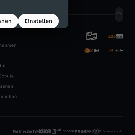
hnen
Einstellen
rnehmen
tal
Schule
nsehen
ännchen
Partner