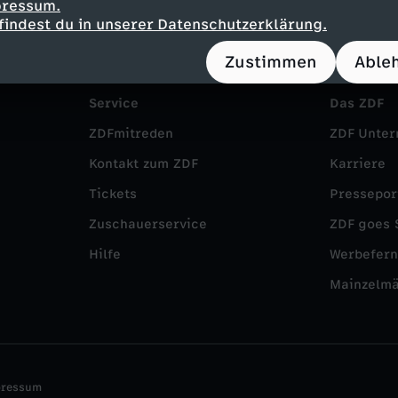
pressum.
findest du in unserer Datenschutzerklärung.
Zustimmen
Able
Service
Das ZDF
ZDFmitreden
ZDF Unte
Kontakt zum ZDF
Karriere
Tickets
Pressepor
Zuschauerservice
ZDF goes 
Hilfe
Werbefer
Mainzelm
pressum