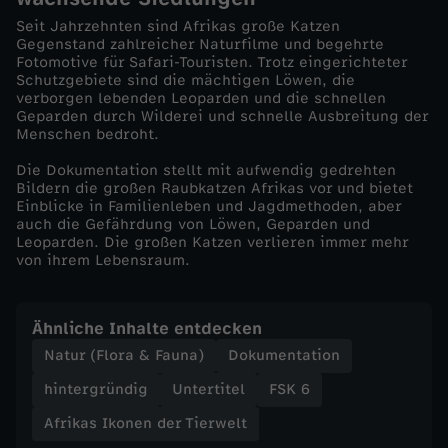
Seit Jahrzehnten sind Afrikas große Katzen
i
Gegenstand zahlreicher Naturfilme und begehrte
Fotomotive für Safari-Touristen. Trotz eingerichteter
Schutzgebiete sind die mächtigen Löwen, die
e
verborgen lebenden Leoparden und die schnellen
Geparden durch Wilderei und schnelle Ausbreitung der
r
Menschen bedroht.
Die Dokumentation stellt mit aufwendig gedrehten
w
Bildern die großen Raubkatzen Afrikas vor und bietet
Einblicke in Familienleben und Jagdmethoden, aber
auch die Gefährdung von Löwen, Geparden und
e
Leoparden. Die großen Katzen verlieren immer mehr
von ihrem Lebensraum.
l
t
Ähnliche Inhalte entdecken
Natur (Flora & Fauna)
Dokumentation
-
hintergründig
Untertitel
FSK 6
G
Afrikas Ikonen der Tierwelt