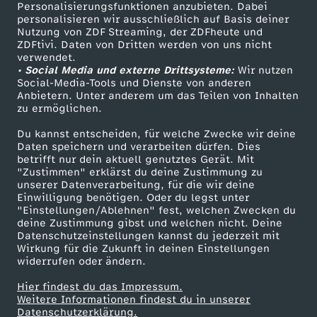
n
TV-Programm
Personalisierungsfunktionen anzubieten. Dabei
personalisieren wir ausschließlich auf Basis deiner
Nutzung von ZDF Streaming, der ZDFheute und
ZDFtivi. Daten von Dritten werden von uns nicht
Das ZDF
verwendet.
• Social Media und externe Drittsysteme:
Wir nutzen
ZDF Unternehmen
Social-Media-Tools und Dienste von anderen
Anbietern. Unter anderem um das Teilen von Inhalten
Karriere
zu ermöglichen.
Presseportal
Du kannst entscheiden, für welche Zwecke wir deine
ZDF goes Schule
Daten speichern und verarbeiten dürfen. Dies
betrifft nur dein aktuell genutztes Gerät. Mit
Werbefernsehen
"Zustimmen" erklärst du deine Zustimmung zu
unserer Datenverarbeitung, für die wir deine
Mainzelmännchen
Einwilligung benötigen. Oder du legst unter
"Einstellungen/Ablehnen" fest, welchen Zwecken du
deine Zustimmung gibst und welchen nicht. Deine
Datenschutzeinstellungen kannst du jederzeit mit
Wirkung für die Zukunft in deinen Einstellungen
widerrufen oder ändern.
Hier findest du das Impressum.
Partner
Weitere Informationen findest du in unserer
Datenschutzerklärung.