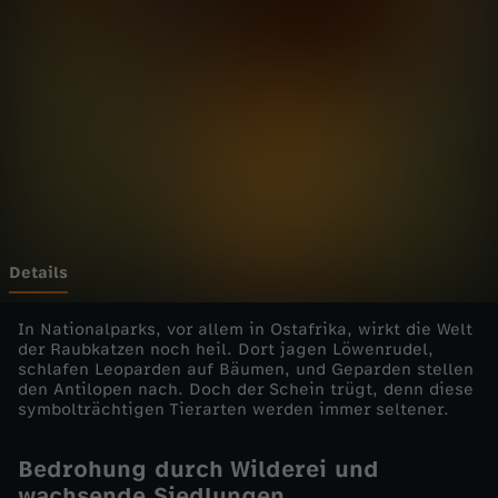
I
k
o
n
e
n
Details
d
In Nationalparks, vor allem in Ostafrika, wirkt die Welt
der Raubkatzen noch heil. Dort jagen Löwenrudel,
schlafen Leoparden auf Bäumen, und Geparden stellen
e
den Antilopen nach. Doch der Schein trügt, denn diese
symbolträchtigen Tierarten werden immer seltener.
r
Bedrohung durch Wilderei und
T
wachsende Siedlungen