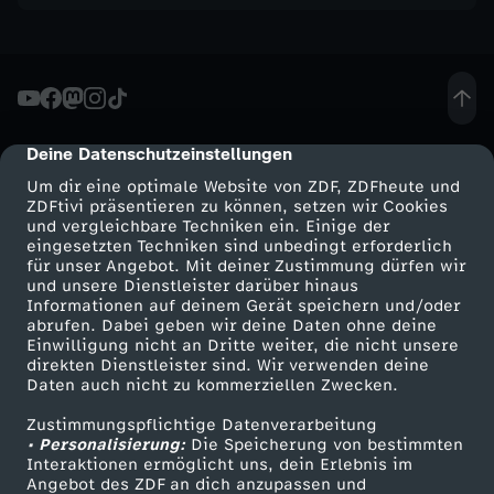
r
o
ß
Deine Datenschutzeinstellungen
cmp-dialog-description
e
Um dir eine optimale Website von ZDF, ZDFheute und
ZDFtivi präsentieren zu können, setzen wir Cookies
und vergleichbare Techniken ein. Einige der
K
eingesetzten Techniken sind unbedingt erforderlich
für unser Angebot. Mit deiner Zustimmung dürfen wir
a
Mehr ZDF
Service
und unsere Dienstleister darüber hinaus
Informationen auf deinem Gerät speichern und/oder
ZDF-Apps
ZDFmitreden
abrufen. Dabei geben wir deine Daten ohne deine
t
Einwilligung nicht an Dritte weiter, die nicht unsere
Smart TV
Kontakt zum ZDF
direkten Dienstleister sind. Wir verwenden deine
Daten auch nicht zu kommerziellen Zwecken.
z
ZDFtext
Tickets
Zustimmungspflichtige Datenverarbeitung
Livestreams
Zuschauerservice
e
• Personalisierung:
Die Speicherung von bestimmten
Sendungen A-Z
Hilfe
Interaktionen ermöglicht uns, dein Erlebnis im
Angebot des ZDF an dich anzupassen und