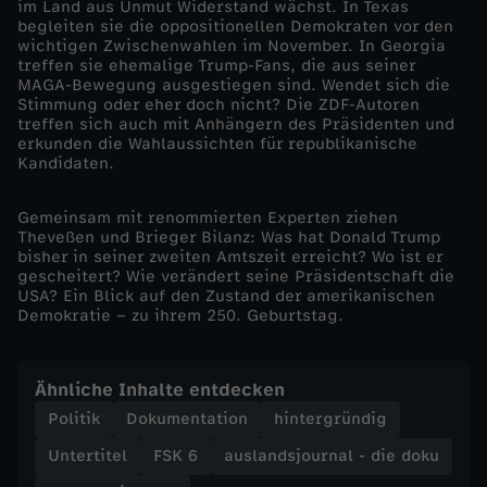
im Land aus Unmut Widerstand wächst. In Texas
begleiten sie die oppositionellen Demokraten vor den
i
wichtigen Zwischenwahlen im November. In Georgia
treffen sie ehemalige Trump-Fans, die aus seiner
MAGA-Bewegung ausgestiegen sind. Wendet sich die
e
Stimmung oder eher doch nicht? Die ZDF-Autoren
treffen sich auch mit Anhängern des Präsidenten und
d
erkunden die Wahlaussichten für republikanische
Kandidaten.
o
Gemeinsam mit renommierten Experten ziehen
Theveßen und Brieger Bilanz: Was hat Donald Trump
k
bisher in seiner zweiten Amtszeit erreicht? Wo ist er
gescheitert? Wie verändert seine Präsidentschaft die
USA? Ein Blick auf den Zustand der amerikanischen
u
Demokratie – zu ihrem 250. Geburtstag.
-
Ähnliche Inhalte entdecken
d
Politik
Dokumentation
hintergründig
i
Untertitel
FSK 6
auslandsjournal - die doku