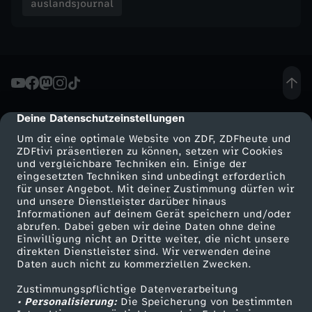
auslandsjournal
e
d
o
k
Deine Datenschutzeinstellungen
cmp-dialog-description
Um dir eine optimale Website von ZDF, ZDFheute und
u
ZDFtivi präsentieren zu können, setzen wir Cookies
und vergleichbare Techniken ein. Einige der
eingesetzten Techniken sind unbedingt erforderlich
:
für unser Angebot. Mit deiner Zustimmung dürfen wir
Mehr ZDF
Service
und unsere Dienstleister darüber hinaus
A
Informationen auf deinem Gerät speichern und/oder
ZDF-Apps
ZDFmitreden
abrufen. Dabei geben wir deine Daten ohne deine
Einwilligung nicht an Dritte weiter, die nicht unsere
Smart TV
Kontakt zum ZDF
m
direkten Dienstleister sind. Wir verwenden deine
Daten auch nicht zu kommerziellen Zwecken.
ZDFtext
Tickets
e
Zustimmungspflichtige Datenverarbeitung
Livestreams
Zuschauerservice
• Personalisierung:
Die Speicherung von bestimmten
Sendungen A-Z
Hilfe