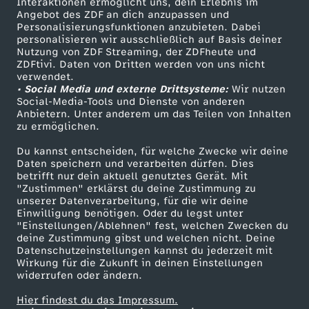
r
Interaktionen ermöglicht uns, dein Erlebnis im
Angebot des ZDF an dich anzupassen und
TV-Programm
Personalisierungsfunktionen anzubieten. Dabei
i
personalisieren wir ausschließlich auf Basis deiner
Nutzung von ZDF Streaming, der ZDFheute und
ZDFtivi. Daten von Dritten werden von uns nicht
k
Das ZDF
verwendet.
• Social Media und externe Drittsysteme:
Wir nutzen
ZDF Unternehmen
a
Social-Media-Tools und Dienste von anderen
Anbietern. Unter anderem um das Teilen von Inhalten
Karriere
zu ermöglichen.
u
Presseportal
Du kannst entscheiden, für welche Zwecke wir deine
ZDF goes Schule
Daten speichern und verarbeiten dürfen. Dies
n
betrifft nur dein aktuell genutztes Gerät. Mit
Werbefernsehen
"Zustimmen" erklärst du deine Zustimmung zu
t
unserer Datenverarbeitung, für die wir deine
Mainzelmännchen
Einwilligung benötigen. Oder du legst unter
"Einstellungen/Ablehnen" fest, welchen Zwecken du
e
deine Zustimmung gibst und welchen nicht. Deine
Datenschutzeinstellungen kannst du jederzeit mit
Wirkung für die Zukunft in deinen Einstellungen
r
widerrufen oder ändern.
T
Hier findest du das Impressum.
Partner