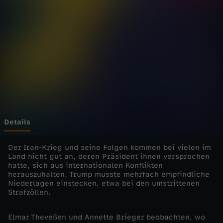
s
Wechseln zu: ZDFheute
j
o
u
r
n
Details
a
Der Iran-Krieg und seine Folgen kommen bei vielen im
Land nicht gut an, deren Präsident ihnen versprochen
hatte, sich aus internationalen Konflikten
l
herauszuhalten. Trump musste mehrfach empfindliche
Niederlagen einstecken, etwa bei den umstrittenen
-
Strafzöllen.
d
Elmar Theveßen und Annette Brieger beobachten, wo