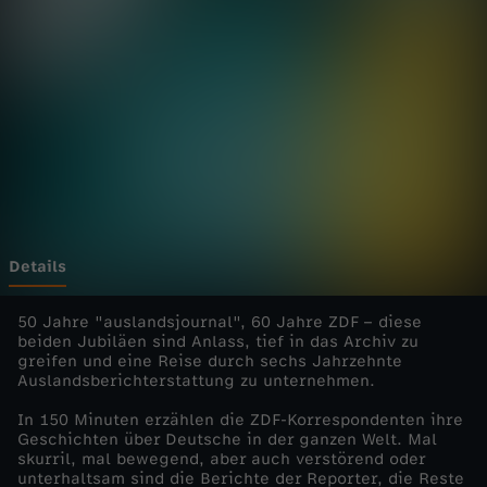
s
j
o
u
r
n
Details
a
50 Jahre "auslandsjournal", 60 Jahre ZDF – diese
beiden Jubiläen sind Anlass, tief in das Archiv zu
greifen und eine Reise durch sechs Jahrzehnte
l
Auslandsberichterstattung zu unternehmen.
-
In 150 Minuten erzählen die ZDF-Korrespondenten ihre
Geschichten über Deutsche in der ganzen Welt. Mal
skurril, mal bewegend, aber auch verstörend oder
d
unterhaltsam sind die Berichte der Reporter, die Reste