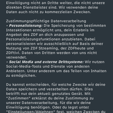
r
Einwilligung nicht an Dritte weiter, die nicht unsere
Smart TV
Kontakt zum ZDF
direkten Dienstleister sind. Wir verwenden deine
Daten auch nicht zu kommerziellen Zwecken.
n
ZDFtext
Tickets
Zustimmungspflichtige Datenverarbeitung
Livestreams
Zuschauerservice
a
• Personalisierung:
Die Speicherung von bestimmten
Sendungen A-Z
Hilfe
Interaktionen ermöglicht uns, dein Erlebnis im
Angebot des ZDF an dich anzupassen und
l
TV-Programm
Personalisierungsfunktionen anzubieten. Dabei
personalisieren wir ausschließlich auf Basis deiner
Nutzung von ZDF Streaming, der ZDFheute und
-
ZDFtivi. Daten von Dritten werden von uns nicht
Das ZDF
verwendet.
d
• Social Media und externe Drittsysteme:
Wir nutzen
ZDF Unternehmen
Social-Media-Tools und Dienste von anderen
Anbietern. Unter anderem um das Teilen von Inhalten
Karriere
i
zu ermöglichen.
Presseportal
Du kannst entscheiden, für welche Zwecke wir deine
e
ZDF goes Schule
Daten speichern und verarbeiten dürfen. Dies
betrifft nur dein aktuell genutztes Gerät. Mit
Werbefernsehen
d
"Zustimmen" erklärst du deine Zustimmung zu
unserer Datenverarbeitung, für die wir deine
Mainzelmännchen
Einwilligung benötigen. Oder du legst unter
o
"Einstellungen/Ablehnen" fest, welchen Zwecken du