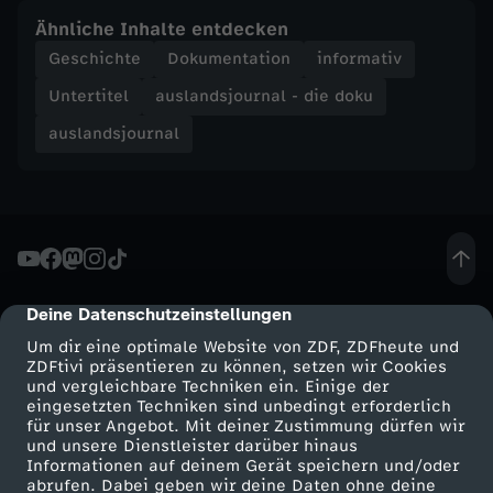
s
Ähnliche Inhalte entdecken
Geschichte
Dokumentation
informativ
l
Untertitel
auslandsjournal - die doku
a
auslandsjournal
n
d
s
Deine Datenschutzeinstellungen
cmp-dialog-description
j
Um dir eine optimale Website von ZDF, ZDFheute und
ZDFtivi präsentieren zu können, setzen wir Cookies
und vergleichbare Techniken ein. Einige der
o
eingesetzten Techniken sind unbedingt erforderlich
für unser Angebot. Mit deiner Zustimmung dürfen wir
u
Mehr ZDF
Service
und unsere Dienstleister darüber hinaus
Informationen auf deinem Gerät speichern und/oder
ZDF-Apps
ZDFmitreden
abrufen. Dabei geben wir deine Daten ohne deine