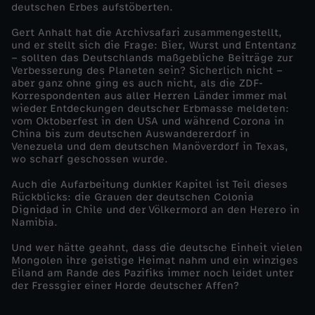
deutschen Erbes aufstöberten.
i
Gert Anhalt hat die Archivsafari zusammengestellt,
und er stellt sich die Frage: Bier, Wurst und Ententanz
e
– sollten das Deutschlands maßgebliche Beiträge zur
Verbesserung des Planeten sein? Sicherlich nicht –
aber ganz ohne ging es auch nicht, als die ZDF-
d
Korrespondenten aus aller Herren Länder immer mal
wieder Entdeckungen deutscher Erbmasse meldeten:
vom Oktoberfest in den USA und während Corona in
o
China bis zum deutschen Auswandererdorf in
Venezuela und dem deutschen Manöverdorf in Texas,
k
wo scharf geschossen wurde.
Auch die Aufarbeitung dunkler Kapitel ist Teil dieses
u
Rückblicks: die Grauen der deutschen Colonia
Dignidad in Chile und der Völkermord an den Herero in
Namibia.
-
Und wer hätte geahnt, dass die deutsche Einheit vielen
a
Mongolen ihre geistige Heimat nahm und ein winziges
Eiland am Rande des Pazifiks immer noch leidet unter
der Fressgier einer Horde deutscher Affen?
u