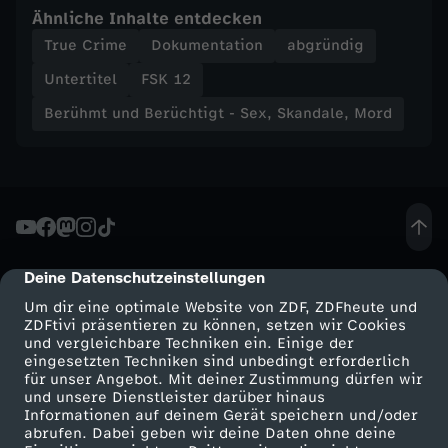
Ähnliche Inhalte entdecken
k
True Crime
Dokumentation
abgründig
a
Untertitel
FSK 12
Berühmt und Berüchtigt - Sex, Skandale, Mord
n
d
a
l
Deine Datenschutzeinstellungen
cmp-dialog-description
e
Um dir eine optimale Website von ZDF, ZDFheute und
ZDFtivi präsentieren zu können, setzen wir Cookies
und vergleichbare Techniken ein. Einige der
,
eingesetzten Techniken sind unbedingt erforderlich
für unser Angebot. Mit deiner Zustimmung dürfen wir
Mehr ZDF
Service
und unsere Dienstleister darüber hinaus
M
Informationen auf deinem Gerät speichern und/oder
ZDF-Apps
ZDFmitreden
abrufen. Dabei geben wir deine Daten ohne deine