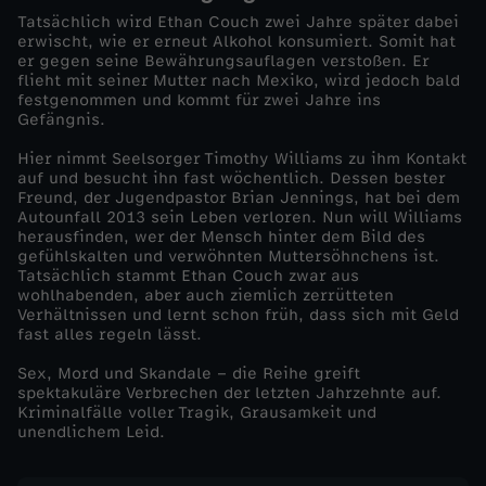
Tatsächlich wird Ethan Couch zwei Jahre später dabei
i
erwischt, wie er erneut Alkohol konsumiert. Somit hat
er gegen seine Bewährungsauflagen verstoßen. Er
flieht mit seiner Mutter nach Mexiko, wird jedoch bald
g
festgenommen und kommt für zwei Jahre ins
Gefängnis.
t
Hier nimmt Seelsorger Timothy Williams zu ihm Kontakt
auf und besucht ihn fast wöchentlich. Dessen bester
-
Freund, der Jugendpastor Brian Jennings, hat bei dem
Autounfall 2013 sein Leben verloren. Nun will Williams
herausfinden, wer der Mensch hinter dem Bild des
S
gefühlskalten und verwöhnten Muttersöhnchens ist.
Tatsächlich stammt Ethan Couch zwar aus
wohlhabenden, aber auch ziemlich zerrütteten
e
Verhältnissen und lernt schon früh, dass sich mit Geld
fast alles regeln lässt.
x
Sex, Mord und Skandale – die Reihe greift
spektakuläre Verbrechen der letzten Jahrzehnte auf.
,
Kriminalfälle voller Tragik, Grausamkeit und
unendlichem Leid.
S