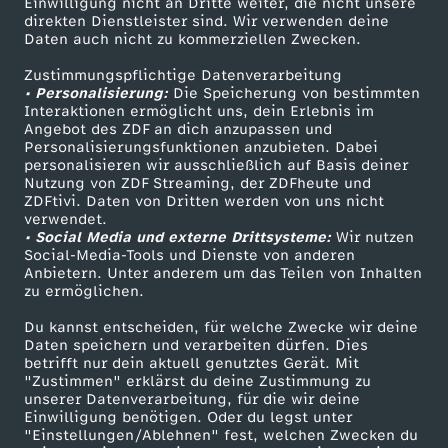
o
Einwilligung nicht an Dritte weiter, die nicht unsere
Smart TV
Kontakt zum ZDF
direkten Dienstleister sind. Wir verwenden deine
Daten auch nicht zu kommerziellen Zwecken.
ZDFtext
Tickets
r
Zustimmungspflichtige Datenverarbeitung
Livestreams
Zuschauerservice
• Personalisierung:
Die Speicherung von bestimmten
d
Sendungen A-Z
Hilfe
Interaktionen ermöglicht uns, dein Erlebnis im
Angebot des ZDF an dich anzupassen und
TV-Programm
-
Personalisierungsfunktionen anzubieten. Dabei
personalisieren wir ausschließlich auf Basis deiner
Nutzung von ZDF Streaming, der ZDFheute und
D
ZDFtivi. Daten von Dritten werden von uns nicht
Das ZDF
verwendet.
• Social Media und externe Drittsysteme:
Wir nutzen
e
ZDF Unternehmen
Social-Media-Tools und Dienste von anderen
Anbietern. Unter anderem um das Teilen von Inhalten
Karriere
r
zu ermöglichen.
Presseportal
Du kannst entscheiden, für welche Zwecke wir deine
F
ZDF goes Schule
Daten speichern und verarbeiten dürfen. Dies
betrifft nur dein aktuell genutztes Gerät. Mit
Werbefernsehen
"Zustimmen" erklärst du deine Zustimmung zu
a
unserer Datenverarbeitung, für die wir deine
Mainzelmännchen
Einwilligung benötigen. Oder du legst unter
l
"Einstellungen/Ablehnen" fest, welchen Zwecken du