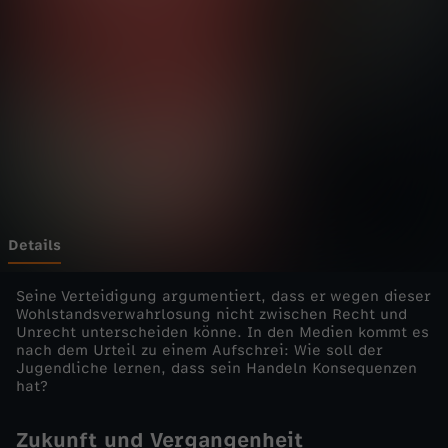
u
n
d
B
e
r
Details
ü
Seine Verteidigung argumentiert, dass er wegen dieser
Wohlstandsverwahrlosung nicht zwischen Recht und
Unrecht unterscheiden könne. In den Medien kommt es
c
nach dem Urteil zu einem Aufschrei: Wie soll der
Jugendliche lernen, dass sein Handeln Konsequenzen
h
hat?
t
Zukunft und Vergangenheit