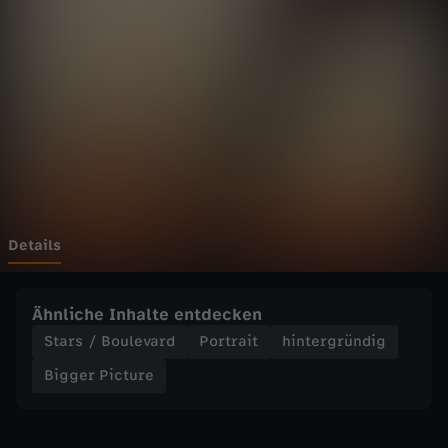
i
Wechseln zu: ZDFheute
c
t
u
r
e
Details
-
Ähnliche Inhalte entdecken
W
Stars / Boulevard
Portrait
hintergründig
Bigger Picture
a
r