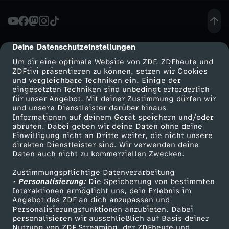
u
m
Deine Datenschutzeinstellungen
cmp-dialog-description
Um dir eine optimale Website von ZDF, ZDFheute und
S
ZDFtivi präsentieren zu können, setzen wir Cookies
und vergleichbare Techniken ein. Einige der
eingesetzten Techniken sind unbedingt erforderlich
e
für unser Angebot. Mit deiner Zustimmung dürfen wir
Mehr ZDF
Service
und unsere Dienstleister darüber hinaus
r
Informationen auf deinem Gerät speichern und/oder
ZDF-Apps
ZDFmitreden
abrufen. Dabei geben wir deine Daten ohne deine
Einwilligung nicht an Dritte weiter, die nicht unsere
e
Smart TV
Kontakt zum ZDF
direkten Dienstleister sind. Wir verwenden deine
Daten auch nicht zu kommerziellen Zwecken.
ZDFtext
Tickets
n
Zustimmungspflichtige Datenverarbeitung
Livestreams
Zuschauerservice
• Personalisierung:
Die Speicherung von bestimmten
a
Sendungen A-Z
Hilfe
Interaktionen ermöglicht uns, dein Erlebnis im
Angebot des ZDF an dich anzupassen und
TV-Programm
Personalisierungsfunktionen anzubieten. Dabei
W
personalisieren wir ausschließlich auf Basis deiner
Nutzung von ZDF Streaming, der ZDFheute und