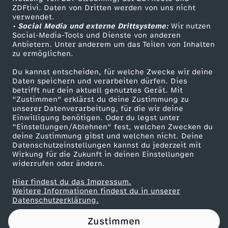
ZDFtivi. Daten von Dritten werden von uns nicht
i
Das ZDF
verwendet.
• Social Media und externe Drittsysteme:
Wir nutzen
ZDF Unternehmen
l
Social-Media-Tools und Dienste von anderen
Anbietern. Unter anderem um das Teilen von Inhalten
Karriere
zu ermöglichen.
l
Presseportal
Du kannst entscheiden, für welche Zwecke wir deine
ZDF goes Schule
Daten speichern und verarbeiten dürfen. Dies
i
betrifft nur dein aktuell genutztes Gerät. Mit
Werbefernsehen
"Zustimmen" erklärst du deine Zustimmung zu
a
unserer Datenverarbeitung, für die wir deine
Mainzelmännchen
Einwilligung benötigen. Oder du legst unter
"Einstellungen/Ablehnen" fest, welchen Zwecken du
m
deine Zustimmung gibst und welchen nicht. Deine
Datenschutzeinstellungen kannst du jederzeit mit
Wirkung für die Zukunft in deinen Einstellungen
s
widerrufen oder ändern.
i
Hier findest du das Impressum.
Partner
Weitere Informationen findest du in unserer
Datenschutzerklärung.
m
Zustimmen