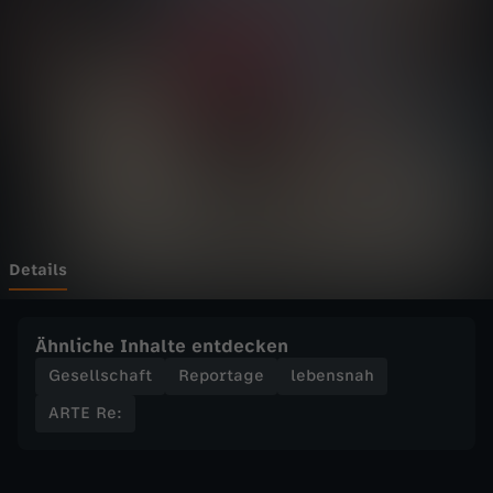
-
R
e
:
T
ü
Details
r
Ähnliche Inhalte entdecken
k
Gesellschaft
Reportage
lebensnah
ARTE Re:
i
s