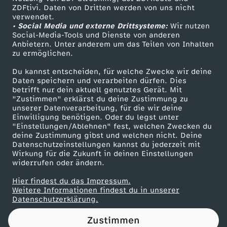
ZDFtivi. Daten von Dritten werden von uns nicht
r
Das ZDF
verwendet.
• Social Media und externe Drittsysteme:
Wir nutzen
ZDF Unternehmen
i
Social-Media-Tools und Dienste von anderen
Anbietern. Unter anderem um das Teilen von Inhalten
Karriere
zu ermöglichen.
n
Presseportal
Du kannst entscheiden, für welche Zwecke wir deine
ZDF goes Schule
Daten speichern und verarbeiten dürfen. Dies
n
betrifft nur dein aktuell genutztes Gerät. Mit
Werbefernsehen
"Zustimmen" erklärst du deine Zustimmung zu
e
unserer Datenverarbeitung, für die wir deine
Mainzelmännchen
Einwilligung benötigen. Oder du legst unter
"Einstellungen/Ablehnen" fest, welchen Zwecken du
n
deine Zustimmung gibst und welchen nicht. Deine
Datenschutzeinstellungen kannst du jederzeit mit
Wirkung für die Zukunft in deinen Einstellungen
a
widerrufen oder ändern.
u
Hier findest du das Impressum.
Partner
Weitere Informationen findest du in unserer
Datenschutzerklärung.
f
Zustimmen