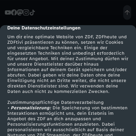
c
h
Deine Datenschutzeinstellungen
cmp-dialog-description
Um dir eine optimale Website von ZDF, ZDFheute und
e
ZDFtivi präsentieren zu können, setzen wir Cookies
und vergleichbare Techniken ein. Einige der
eingesetzten Techniken sind unbedingt erforderlich
R
für unser Angebot. Mit deiner Zustimmung dürfen wir
Mehr ZDF
Service
und unsere Dienstleister darüber hinaus
e
Informationen auf deinem Gerät speichern und/oder
ZDF-Apps
ZDFmitreden
abrufen. Dabei geben wir deine Daten ohne deine
Einwilligung nicht an Dritte weiter, die nicht unsere
n
Smart TV
Kontakt zum ZDF
direkten Dienstleister sind. Wir verwenden deine
Daten auch nicht zu kommerziellen Zwecken.
ZDFtext
Tickets
t
Zustimmungspflichtige Datenverarbeitung
Livestreams
Zuschauerservice
• Personalisierung:
Die Speicherung von bestimmten
n
Sendungen A-Z
Hilfe
Interaktionen ermöglicht uns, dein Erlebnis im
Angebot des ZDF an dich anzupassen und
TV-Programm
Personalisierungsfunktionen anzubieten. Dabei
e
personalisieren wir ausschließlich auf Basis deiner
Nutzung von ZDF Streaming, der ZDFheute und