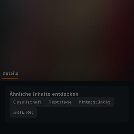
-
R
e
:
D
i
Details
e
Ähnliche Inhalte entdecken
R
Gesellschaft
Reportage
hintergründig
ARTE Re:
e
p