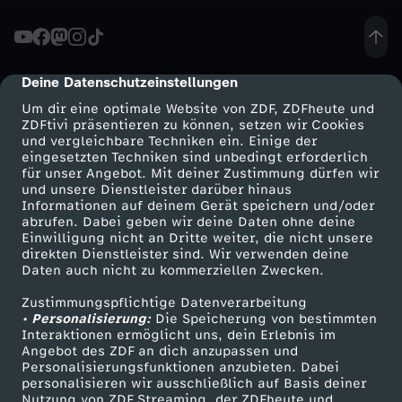
u
b
Deine Datenschutzeinstellungen
cmp-dialog-description
Um dir eine optimale Website von ZDF, ZDFheute und
l
ZDFtivi präsentieren zu können, setzen wir Cookies
und vergleichbare Techniken ein. Einige der
eingesetzten Techniken sind unbedingt erforderlich
i
für unser Angebot. Mit deiner Zustimmung dürfen wir
Mehr ZDF
Service
und unsere Dienstleister darüber hinaus
k
Informationen auf deinem Gerät speichern und/oder
ZDF-Apps
ZDFmitreden
abrufen. Dabei geben wir deine Daten ohne deine
Einwilligung nicht an Dritte weiter, die nicht unsere
M
Smart TV
Kontakt zum ZDF
direkten Dienstleister sind. Wir verwenden deine
Daten auch nicht zu kommerziellen Zwecken.
ZDFtext
Tickets
o
Zustimmungspflichtige Datenverarbeitung
Livestreams
Zuschauerservice
• Personalisierung:
Die Speicherung von bestimmten
l
Sendungen A-Z
Hilfe
Interaktionen ermöglicht uns, dein Erlebnis im
Angebot des ZDF an dich anzupassen und
TV-Programm
Personalisierungsfunktionen anzubieten. Dabei
d
personalisieren wir ausschließlich auf Basis deiner
Nutzung von ZDF Streaming, der ZDFheute und