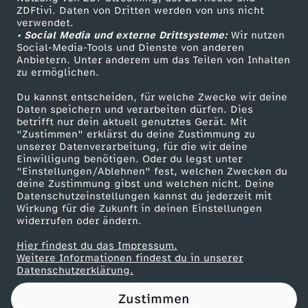
ZDFtivi. Daten von Dritten werden von uns nicht
a
Das ZDF
verwendet.
• Social Media und externe Drittsysteme:
Wir nutzen
ZDF Unternehmen
u
Social-Media-Tools und Dienste von anderen
Anbietern. Unter anderem um das Teilen von Inhalten
Karriere
zu ermöglichen.
u
Presseportal
Du kannst entscheiden, für welche Zwecke wir deine
ZDF goes Schule
Daten speichern und verarbeiten dürfen. Dies
n
betrifft nur dein aktuell genutztes Gerät. Mit
Werbefernsehen
"Zustimmen" erklärst du deine Zustimmung zu
d
unserer Datenverarbeitung, für die wir deine
Mainzelmännchen
Einwilligung benötigen. Oder du legst unter
"Einstellungen/Ablehnen" fest, welchen Zwecken du
d
deine Zustimmung gibst und welchen nicht. Deine
Datenschutzeinstellungen kannst du jederzeit mit
Wirkung für die Zukunft in deinen Einstellungen
e
widerrufen oder ändern.
r
Hier findest du das Impressum.
Partner
Weitere Informationen findest du in unserer
Datenschutzerklärung.
E
Zustimmen