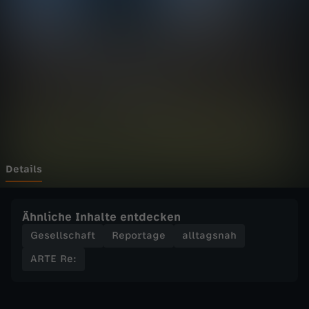
-
R
e
:
F
r
Details
a
Ähnliche Inhalte entdecken
n
Gesellschaft
Reportage
alltagsnah
ARTE Re:
k
r