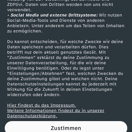
ZDFtivi. Daten von Dritten werden von uns nicht
e
Das ZDF
verwendet.
• Social Media und externe Drittsysteme:
Wir nutzen
ZDF Unternehmen
n
Social-Media-Tools und Dienste von anderen
Anbietern. Unter anderem um das Teilen von Inhalten
Karriere
zu ermöglichen.
:
Presseportal
Du kannst entscheiden, für welche Zwecke wir deine
ZDF goes Schule
Daten speichern und verarbeiten dürfen. Dies
G
betrifft nur dein aktuell genutztes Gerät. Mit
Werbefernsehen
"Zustimmen" erklärst du deine Zustimmung zu
e
unserer Datenverarbeitung, für die wir deine
Mainzelmännchen
Einwilligung benötigen. Oder du legst unter
"Einstellungen/Ablehnen" fest, welchen Zwecken du
m
deine Zustimmung gibst und welchen nicht. Deine
Datenschutzeinstellungen kannst du jederzeit mit
Wirkung für die Zukunft in deinen Einstellungen
e
widerrufen oder ändern.
i
Hier findest du das Impressum.
Partner
Weitere Informationen findest du in unserer
Datenschutzerklärung.
n
Zustimmen