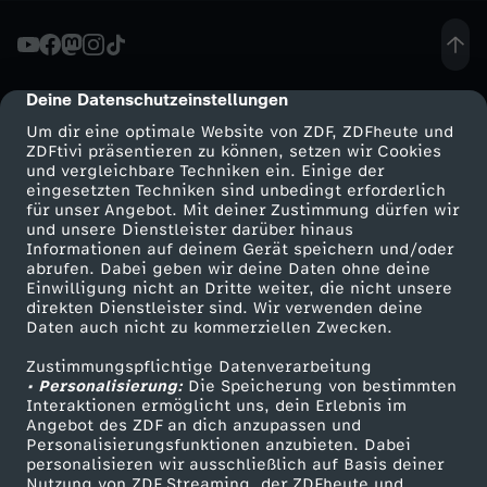
e
i
Deine Datenschutzeinstellungen
cmp-dialog-description
Um dir eine optimale Website von ZDF, ZDFheute und
c
ZDFtivi präsentieren zu können, setzen wir Cookies
und vergleichbare Techniken ein. Einige der
eingesetzten Techniken sind unbedingt erforderlich
h
für unser Angebot. Mit deiner Zustimmung dürfen wir
Mehr ZDF
Service
und unsere Dienstleister darüber hinaus
s
Informationen auf deinem Gerät speichern und/oder
ZDF-Apps
ZDFmitreden
abrufen. Dabei geben wir deine Daten ohne deine
Einwilligung nicht an Dritte weiter, die nicht unsere
H
Smart TV
Kontakt zum ZDF
direkten Dienstleister sind. Wir verwenden deine
Daten auch nicht zu kommerziellen Zwecken.
ZDFtext
Tickets
i
Zustimmungspflichtige Datenverarbeitung
Livestreams
Zuschauerservice
• Personalisierung:
Die Speicherung von bestimmten
r
Sendungen A-Z
Hilfe
Interaktionen ermöglicht uns, dein Erlebnis im
Angebot des ZDF an dich anzupassen und
TV-Programm
Personalisierungsfunktionen anzubieten. Dabei
t
personalisieren wir ausschließlich auf Basis deiner
Nutzung von ZDF Streaming, der ZDFheute und