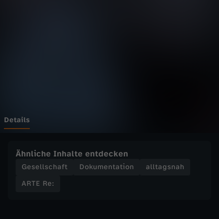
-
R
e
:
G
e
Details
o
Ähnliche Inhalte entdecken
r
Gesellschaft
Dokumentation
alltagsnah
ARTE Re:
g
i