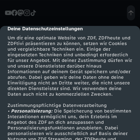
e
n
Deine Datenschutzeinstellungen
cmp-dialog-description
Um dir eine optimale Website von ZDF, ZDFheute und
-
ZDFtivi präsentieren zu können, setzen wir Cookies
und vergleichbare Techniken ein. Einige der
eingesetzten Techniken sind unbedingt erforderlich
Z
für unser Angebot. Mit deiner Zustimmung dürfen wir
Mehr ZDF
Service
und unsere Dienstleister darüber hinaus
w
Informationen auf deinem Gerät speichern und/oder
ZDF-Apps
ZDFmitreden
abrufen. Dabei geben wir deine Daten ohne deine
Einwilligung nicht an Dritte weiter, die nicht unsere
i
Smart TV
Kontakt zum ZDF
direkten Dienstleister sind. Wir verwenden deine
Daten auch nicht zu kommerziellen Zwecken.
ZDFtext
Tickets
s
Zustimmungspflichtige Datenverarbeitung
Livestreams
Zuschauerservice
• Personalisierung:
Die Speicherung von bestimmten
c
Sendungen A-Z
Hilfe
Interaktionen ermöglicht uns, dein Erlebnis im
Angebot des ZDF an dich anzupassen und
TV-Programm
Personalisierungsfunktionen anzubieten. Dabei
h
personalisieren wir ausschließlich auf Basis deiner
Nutzung von ZDF Streaming, der ZDFheute und