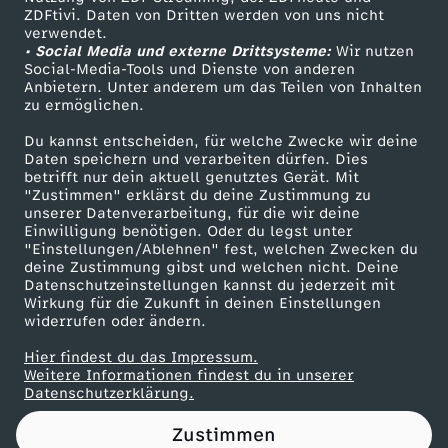
ZDFtivi. Daten von Dritten werden von uns nicht
e
Das ZDF
verwendet.
• Social Media und externe Drittsysteme:
Wir nutzen
ZDF Unternehmen
n
Social-Media-Tools und Dienste von anderen
Anbietern. Unter anderem um das Teilen von Inhalten
Karriere
zu ermöglichen.
P
Presseportal
Du kannst entscheiden, für welche Zwecke wir deine
ZDF goes Schule
Daten speichern und verarbeiten dürfen. Dies
u
betrifft nur dein aktuell genutztes Gerät. Mit
Werbefernsehen
"Zustimmen" erklärst du deine Zustimmung zu
t
unserer Datenverarbeitung, für die wir deine
Mainzelmännchen
Einwilligung benötigen. Oder du legst unter
"Einstellungen/Ablehnen" fest, welchen Zwecken du
i
deine Zustimmung gibst und welchen nicht. Deine
Datenschutzeinstellungen kannst du jederzeit mit
Wirkung für die Zukunft in deinen Einstellungen
n
widerrufen oder ändern.
u
Hier findest du das Impressum.
Partner
Weitere Informationen findest du in unserer
Datenschutzerklärung.
n
Zustimmen