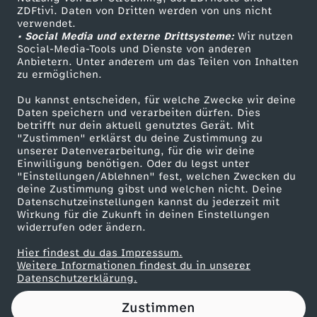
ZDFtivi. Daten von Dritten werden von uns nicht
B
Das ZDF
verwendet.
• Social Media und externe Drittsysteme:
Wir nutzen
ZDF Unternehmen
e
Social-Media-Tools und Dienste von anderen
Anbietern. Unter anderem um das Teilen von Inhalten
Karriere
zu ermöglichen.
l
Presseportal
Du kannst entscheiden, für welche Zwecke wir deine
ZDF goes Schule
Daten speichern und verarbeiten dürfen. Dies
g
betrifft nur dein aktuell genutztes Gerät. Mit
Werbefernsehen
"Zustimmen" erklärst du deine Zustimmung zu
i
unserer Datenverarbeitung, für die wir deine
Mainzelmännchen
Einwilligung benötigen. Oder du legst unter
"Einstellungen/Ablehnen" fest, welchen Zwecken du
e
deine Zustimmung gibst und welchen nicht. Deine
Datenschutzeinstellungen kannst du jederzeit mit
Wirkung für die Zukunft in deinen Einstellungen
n
widerrufen oder ändern.
,
Hier findest du das Impressum.
Partner
Weitere Informationen findest du in unserer
Datenschutzerklärung.
z
Zustimmen