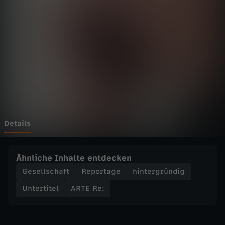
-
R
e
:
L
e
Details
t
Ähnliche Inhalte entdecken
z
Gesellschaft
Reportage
hintergründig
Untertitel
ARTE Re:
t
e