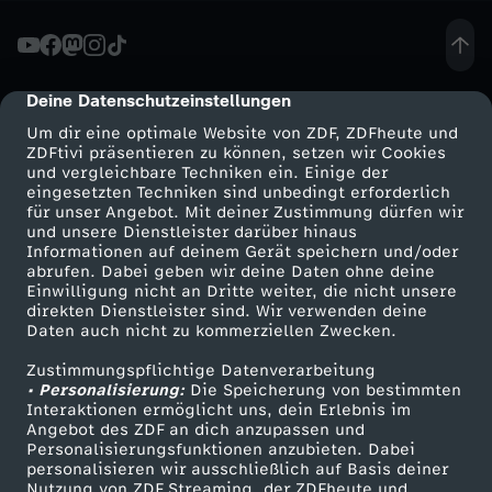
R
e
Deine Datenschutzeinstellungen
cmp-dialog-description
Um dir eine optimale Website von ZDF, ZDFheute und
i
ZDFtivi präsentieren zu können, setzen wir Cookies
und vergleichbare Techniken ein. Einige der
eingesetzten Techniken sind unbedingt erforderlich
s
für unser Angebot. Mit deiner Zustimmung dürfen wir
Mehr ZDF
Service
und unsere Dienstleister darüber hinaus
e
Informationen auf deinem Gerät speichern und/oder
ZDF-Apps
ZDFmitreden
abrufen. Dabei geben wir deine Daten ohne deine
Einwilligung nicht an Dritte weiter, die nicht unsere
n
Smart TV
Kontakt zum ZDF
direkten Dienstleister sind. Wir verwenden deine
Daten auch nicht zu kommerziellen Zwecken.
ZDFtext
Tickets
a
Zustimmungspflichtige Datenverarbeitung
Livestreams
Zuschauerservice
• Personalisierung:
Die Speicherung von bestimmten
c
Sendungen A-Z
Hilfe
Interaktionen ermöglicht uns, dein Erlebnis im
Angebot des ZDF an dich anzupassen und
TV-Programm
Personalisierungsfunktionen anzubieten. Dabei
h
personalisieren wir ausschließlich auf Basis deiner
Nutzung von ZDF Streaming, der ZDFheute und