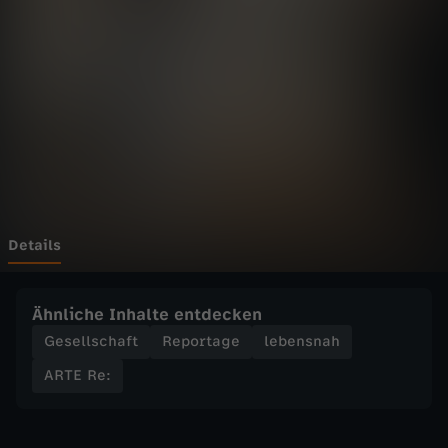
-
Wechseln zu: ZDFheute
R
e
:
W
e
Details
n
Ähnliche Inhalte entdecken
n
Gesellschaft
Reportage
lebensnah
ARTE Re:
T
o