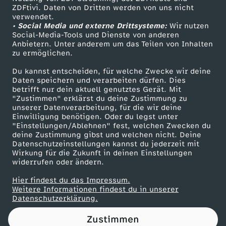
ZDFtivi. Daten von Dritten werden von uns nicht
w
Das ZDF
verwendet.
• Social Media und externe Drittsysteme:
Wir nutzen
ZDF Unternehmen
a
Social-Media-Tools und Dienste von anderen
Anbietern. Unter anderem um das Teilen von Inhalten
Karriere
zu ermöglichen.
n
Presseportal
Du kannst entscheiden, für welche Zwecke wir deine
ZDF goes Schule
Daten speichern und verarbeiten dürfen. Dies
d
betrifft nur dein aktuell genutztes Gerät. Mit
Werbefernsehen
"Zustimmen" erklärst du deine Zustimmung zu
e
unserer Datenverarbeitung, für die wir deine
Mainzelmännchen
Einwilligung benötigen. Oder du legst unter
"Einstellungen/Ablehnen" fest, welchen Zwecken du
r
deine Zustimmung gibst und welchen nicht. Deine
Datenschutzeinstellungen kannst du jederzeit mit
Wirkung für die Zukunft in deinen Einstellungen
e
widerrufen oder ändern.
r
Hier findest du das Impressum.
Partner
Weitere Informationen findest du in unserer
Datenschutzerklärung.
ä
Zustimmen