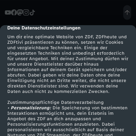
s
k
Deine Datenschutzeinstellungen
cmp-dialog-description
Um dir eine optimale Website von ZDF, ZDFheute und
a
ZDFtivi präsentieren zu können, setzen wir Cookies
und vergleichbare Techniken ein. Einige der
eingesetzten Techniken sind unbedingt erforderlich
n
für unser Angebot. Mit deiner Zustimmung dürfen wir
Mehr ZDF
Service
und unsere Dienstleister darüber hinaus
a
Informationen auf deinem Gerät speichern und/oder
ZDF-Apps
ZDFmitreden
abrufen. Dabei geben wir deine Daten ohne deine
Einwilligung nicht an Dritte weiter, die nicht unsere
-
Smart TV
Kontakt zum ZDF
direkten Dienstleister sind. Wir verwenden deine
Daten auch nicht zu kommerziellen Zwecken.
ZDFtext
Tickets
A
Zustimmungspflichtige Datenverarbeitung
Livestreams
Zuschauerservice
• Personalisierung:
Die Speicherung von bestimmten
u
Sendungen A-Z
Hilfe
Interaktionen ermöglicht uns, dein Erlebnis im
Angebot des ZDF an dich anzupassen und
TV-Programm
Personalisierungsfunktionen anzubieten. Dabei
s
personalisieren wir ausschließlich auf Basis deiner
Nutzung von ZDF Streaming, der ZDFheute und