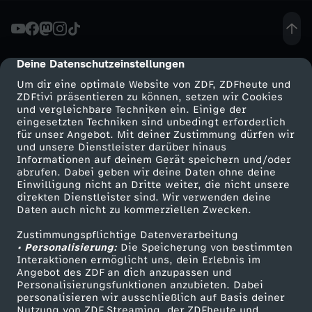
z
t
Deine Datenschutzeinstellungen
cmp-dialog-description
Um dir eine optimale Website von ZDF, ZDFheute und
e
ZDFtivi präsentieren zu können, setzen wir Cookies
und vergleichbare Techniken ein. Einige der
eingesetzten Techniken sind unbedingt erforderlich
n
für unser Angebot. Mit deiner Zustimmung dürfen wir
Mehr ZDF
Service
und unsere Dienstleister darüber hinaus
L
Informationen auf deinem Gerät speichern und/oder
ZDF-Apps
ZDFmitreden
abrufen. Dabei geben wir deine Daten ohne deine
Einwilligung nicht an Dritte weiter, die nicht unsere
e
Smart TV
Kontakt zum ZDF
direkten Dienstleister sind. Wir verwenden deine
Daten auch nicht zu kommerziellen Zwecken.
ZDFtext
Tickets
u
Zustimmungspflichtige Datenverarbeitung
Livestreams
Zuschauerservice
• Personalisierung:
Die Speicherung von bestimmten
c
Sendungen A-Z
Hilfe
Interaktionen ermöglicht uns, dein Erlebnis im
Angebot des ZDF an dich anzupassen und
TV-Programm
Personalisierungsfunktionen anzubieten. Dabei
h
personalisieren wir ausschließlich auf Basis deiner
Nutzung von ZDF Streaming, der ZDFheute und