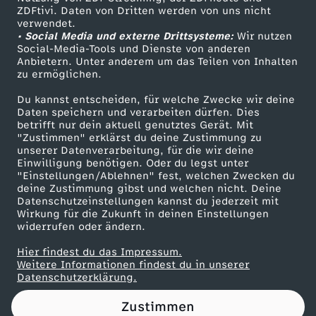
ZDFtivi. Daten von Dritten werden von uns nicht
t
Das ZDF
verwendet.
• Social Media und externe Drittsysteme:
Wir nutzen
ZDF Unternehmen
t
Social-Media-Tools und Dienste von anderen
Anbietern. Unter anderem um das Teilen von Inhalten
Karriere
zu ermöglichen.
u
Presseportal
Du kannst entscheiden, für welche Zwecke wir deine
ZDF goes Schule
Daten speichern und verarbeiten dürfen. Dies
r
betrifft nur dein aktuell genutztes Gerät. Mit
Werbefernsehen
"Zustimmen" erklärst du deine Zustimmung zu
m
unserer Datenverarbeitung, für die wir deine
Mainzelmännchen
Einwilligung benötigen. Oder du legst unter
"Einstellungen/Ablehnen" fest, welchen Zwecken du
w
deine Zustimmung gibst und welchen nicht. Deine
Datenschutzeinstellungen kannst du jederzeit mit
Wirkung für die Zukunft in deinen Einstellungen
ä
widerrufen oder ändern.
r
Hier findest du das Impressum.
Partner
Weitere Informationen findest du in unserer
Datenschutzerklärung.
t
Zustimmen