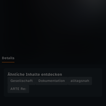
-
R
e
:
D
i
Details
e
Ähnliche Inhalte entdecken
l
Gesellschaft
Dokumentation
alltagsnah
ARTE Re:
e
t