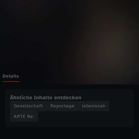
-
R
e
:
E
i
Details
n
Ähnliche Inhalte entdecken
L
Gesellschaft
Reportage
lebensnah
ARTE Re:
a
n