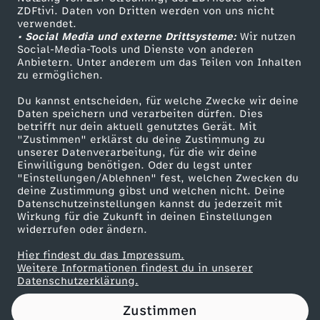
ZDFtivi. Daten von Dritten werden von uns nicht
l
Das ZDF
verwendet.
• Social Media und externe Drittsysteme:
Wir nutzen
ZDF Unternehmen
e
Social-Media-Tools und Dienste von anderen
Anbietern. Unter anderem um das Teilen von Inhalten
Karriere
zu ermöglichen.
r
Presseportal
Du kannst entscheiden, für welche Zwecke wir deine
ZDF goes Schule
Daten speichern und verarbeiten dürfen. Dies
E
betrifft nur dein aktuell genutztes Gerät. Mit
Werbefernsehen
"Zustimmen" erklärst du deine Zustimmung zu
x
unserer Datenverarbeitung, für die wir deine
Mainzelmännchen
Einwilligung benötigen. Oder du legst unter
"Einstellungen/Ablehnen" fest, welchen Zwecken du
-
deine Zustimmung gibst und welchen nicht. Deine
Datenschutzeinstellungen kannst du jederzeit mit
Wirkung für die Zukunft in deinen Einstellungen
H
widerrufen oder ändern.
ä
Hier findest du das Impressum.
Partner
Weitere Informationen findest du in unserer
Datenschutzerklärung.
f
Zustimmen