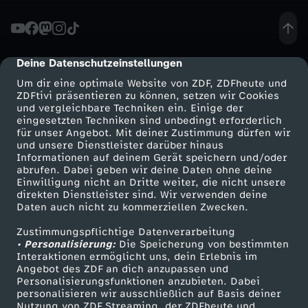
d
h
Deine Datenschutzeinstellungen
cmp-dialog-description
Um dir eine optimale Website von ZDF, ZDFheute und
o
ZDFtivi präsentieren zu können, setzen wir Cookies
und vergleichbare Techniken ein. Einige der
eingesetzten Techniken sind unbedingt erforderlich
t
für unser Angebot. Mit deiner Zustimmung dürfen wir
Mehr ZDF
Service
und unsere Dienstleister darüber hinaus
e
Informationen auf deinem Gerät speichern und/oder
ZDF-Apps
ZDFmitreden
abrufen. Dabei geben wir deine Daten ohne deine
Einwilligung nicht an Dritte weiter, die nicht unsere
l
Smart TV
Kontakt zum ZDF
direkten Dienstleister sind. Wir verwenden deine
Daten auch nicht zu kommerziellen Zwecken.
ZDFtext
Tickets
v
Zustimmungspflichtige Datenverarbeitung
Livestreams
Zuschauerservice
• Personalisierung:
Die Speicherung von bestimmten
o
Sendungen A-Z
Hilfe
Interaktionen ermöglicht uns, dein Erlebnis im
Angebot des ZDF an dich anzupassen und
TV-Programm
Personalisierungsfunktionen anzubieten. Dabei
l
personalisieren wir ausschließlich auf Basis deiner
Nutzung von ZDF Streaming, der ZDFheute und