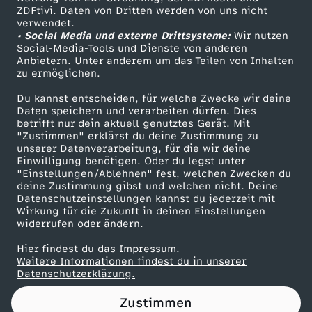
ZDFtivi. Daten von Dritten werden von uns nicht
s
Das ZDF
verwendet.
• Social Media und externe Drittsysteme:
Wir nutzen
ZDF Unternehmen
K
Social-Media-Tools und Dienste von anderen
Anbietern. Unter anderem um das Teilen von Inhalten
Karriere
zu ermöglichen.
o
Presseportal
Du kannst entscheiden, für welche Zwecke wir deine
ZDF goes Schule
Daten speichern und verarbeiten dürfen. Dies
k
betrifft nur dein aktuell genutztes Gerät. Mit
Werbefernsehen
"Zustimmen" erklärst du deine Zustimmung zu
a
unserer Datenverarbeitung, für die wir deine
Mainzelmännchen
Einwilligung benötigen. Oder du legst unter
"Einstellungen/Ablehnen" fest, welchen Zwecken du
i
deine Zustimmung gibst und welchen nicht. Deine
Datenschutzeinstellungen kannst du jederzeit mit
Wirkung für die Zukunft in deinen Einstellungen
n
widerrufen oder ändern.
s
Hier findest du das Impressum.
Partner
Weitere Informationen findest du in unserer
Datenschutzerklärung.
Zustimmen