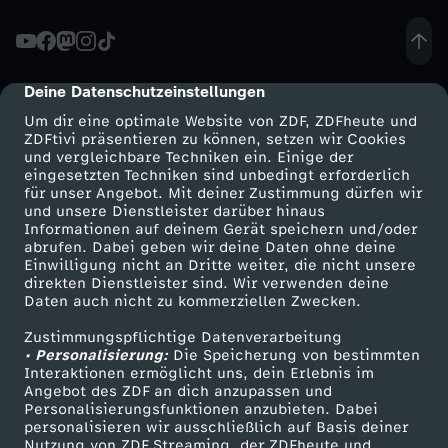
i
m
Deine Datenschutzeinstellungen
cmp-dialog-description
Um dir eine optimale Website von ZDF, ZDFheute und
G
ZDFtivi präsentieren zu können, setzen wir Cookies
und vergleichbare Techniken ein. Einige der
eingesetzten Techniken sind unbedingt erforderlich
r
für unser Angebot. Mit deiner Zustimmung dürfen wir
Mehr ZDF
Service
und unsere Dienstleister darüber hinaus
i
Informationen auf deinem Gerät speichern und/oder
ZDF-Apps
ZDFmitreden
abrufen. Dabei geben wir deine Daten ohne deine
Einwilligung nicht an Dritte weiter, die nicht unsere
f
Smart TV
Kontakt zum ZDF
direkten Dienstleister sind. Wir verwenden deine
Daten auch nicht zu kommerziellen Zwecken.
ZDFtext
Tickets
f
Zustimmungspflichtige Datenverarbeitung
Livestreams
Zuschauerservice
• Personalisierung:
Die Speicherung von bestimmten
d
Sendungen A-Z
Hilfe
Interaktionen ermöglicht uns, dein Erlebnis im
Angebot des ZDF an dich anzupassen und
TV-Programm
Personalisierungsfunktionen anzubieten. Dabei
e
personalisieren wir ausschließlich auf Basis deiner
Nutzung von ZDF Streaming, der ZDFheute und