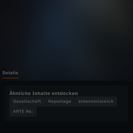
-
R
e
:
I
r
Details
l
Ähnliche Inhalte entdecken
a
Gesellschaft
Reportage
erkenntnisreich
ARTE Re:
n
d