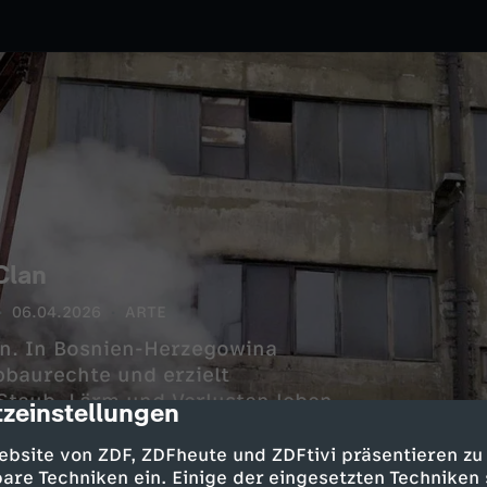
Clan
06.04.2026
ARTE
en. In Bosnien-Herzegowina
bbaurechte und erzielt
taub, Lärm und Verlusten leben.
zeinstellungen
cription
Bosnien-Herzegowina noch immer
der Staat fördert weiter.
ebsite von ZDF, ZDFheute und ZDFtivi präsentieren zu
are Techniken ein. Einige der eingesetzten Techniken