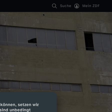
Suche
Mein ZDF
 können, setzen wir
 sind unbedingt