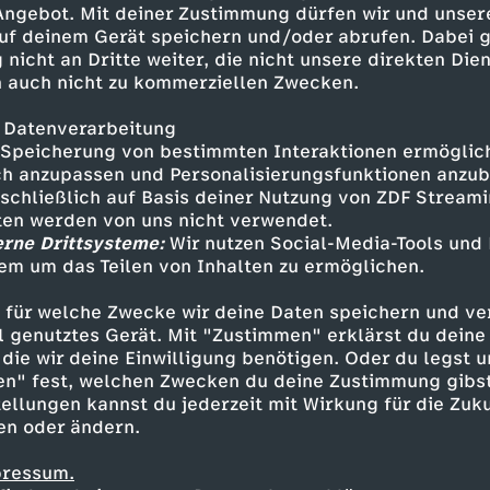
 Angebot. Mit deiner Zustimmung dürfen wir und unser
uf deinem Gerät speichern und/oder abrufen. Dabei 
 nicht an Dritte weiter, die nicht unsere direkten Dien
 auch nicht zu kommerziellen Zwecken.
 Datenverarbeitung
Speicherung von bestimmten Interaktionen ermöglicht
h anzupassen und Personalisierungsfunktionen anzub
sschließlich auf Basis deiner Nutzung von ZDF Stream
tten werden von uns nicht verwendet.
erne Drittsysteme:
Wir nutzen Social-Media-Tools und
em um das Teilen von Inhalten zu ermöglichen.
Inhalte entdecken
 für welche Zwecke wir deine Daten speichern und ver
t
Reportage
hintergründig
ARTE Re:
ell genutztes Gerät. Mit "Zustimmen" erklärst du dein
die wir deine Einwilligung benötigen. Oder du legst u
en" fest, welchen Zwecken du deine Zustimmung gibst
ellungen kannst du jederzeit mit Wirkung für die Zuku
en oder ändern.
pressum.