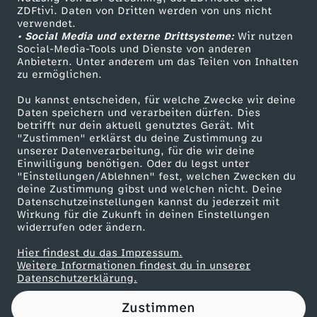
ZDFtivi. Daten von Dritten werden von uns nicht
e
Das ZDF
verwendet.
• Social Media und externe Drittsysteme:
Wir nutzen
ZDF Unternehmen
n
Social-Media-Tools und Dienste von anderen
Anbietern. Unter anderem um das Teilen von Inhalten
Karriere
zu ermöglichen.
h
Presseportal
Du kannst entscheiden, für welche Zwecke wir deine
ZDF goes Schule
Daten speichern und verarbeiten dürfen. Dies
ä
betrifft nur dein aktuell genutztes Gerät. Mit
Werbefernsehen
"Zustimmen" erklärst du deine Zustimmung zu
n
unserer Datenverarbeitung, für die wir deine
Mainzelmännchen
Einwilligung benötigen. Oder du legst unter
"Einstellungen/Ablehnen" fest, welchen Zwecken du
d
deine Zustimmung gibst und welchen nicht. Deine
Datenschutzeinstellungen kannst du jederzeit mit
Wirkung für die Zukunft in deinen Einstellungen
l
widerrufen oder ändern.
e
Hier findest du das Impressum.
Partner
Weitere Informationen findest du in unserer
Datenschutzerklärung.
r
Zustimmen