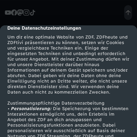
e
l
Deine Datenschutzeinstellungen
cmp-dialog-description
Um dir eine optimale Website von ZDF, ZDFheute und
l
ZDFtivi präsentieren zu können, setzen wir Cookies
und vergleichbare Techniken ein. Einige der
eingesetzten Techniken sind unbedingt erforderlich
e
für unser Angebot. Mit deiner Zustimmung dürfen wir
Mehr ZDF
Service
und unsere Dienstleister darüber hinaus
n
Informationen auf deinem Gerät speichern und/oder
ZDF-Apps
ZDFmitreden
abrufen. Dabei geben wir deine Daten ohne deine
Einwilligung nicht an Dritte weiter, die nicht unsere
W
Smart TV
Kontakt zum ZDF
direkten Dienstleister sind. Wir verwenden deine
Daten auch nicht zu kommerziellen Zwecken.
ZDFtext
Tickets
e
Zustimmungspflichtige Datenverarbeitung
Livestreams
Zuschauerservice
• Personalisierung:
Die Speicherung von bestimmten
l
Sendungen A-Z
Hilfe
Interaktionen ermöglicht uns, dein Erlebnis im
Angebot des ZDF an dich anzupassen und
TV-Programm
Personalisierungsfunktionen anzubieten. Dabei
p
personalisieren wir ausschließlich auf Basis deiner
Nutzung von ZDF Streaming, der ZDFheute und