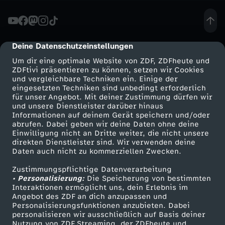
o
b
Deine Datenschutzeinstellungen
cmp-dialog-description
Um dir eine optimale Website von ZDF, ZDFheute und
,
ZDFtivi präsentieren zu können, setzen wir Cookies
und vergleichbare Techniken ein. Einige der
eingesetzten Techniken sind unbedingt erforderlich
a
für unser Angebot. Mit deiner Zustimmung dürfen wir
Mehr ZDF
Service
und unsere Dienstleister darüber hinaus
b
Informationen auf deinem Gerät speichern und/oder
ZDF-Apps
ZDFmitreden
abrufen. Dabei geben wir deine Daten ohne deine
Einwilligung nicht an Dritte weiter, die nicht unsere
e
Smart TV
Kontakt zum ZDF
direkten Dienstleister sind. Wir verwenden deine
Daten auch nicht zu kommerziellen Zwecken.
ZDFtext
Tickets
r
Zustimmungspflichtige Datenverarbeitung
Livestreams
Zuschauerservice
• Personalisierung:
Die Speicherung von bestimmten
k
Sendungen A-Z
Hilfe
Interaktionen ermöglicht uns, dein Erlebnis im
Angebot des ZDF an dich anzupassen und
TV-Programm
Personalisierungsfunktionen anzubieten. Dabei
e
personalisieren wir ausschließlich auf Basis deiner
Nutzung von ZDF Streaming, der ZDFheute und