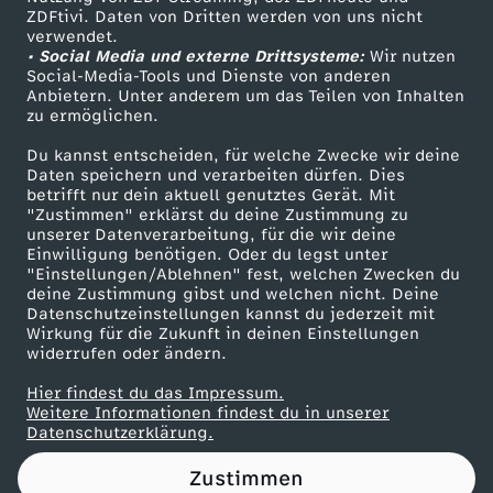
ZDFtivi. Daten von Dritten werden von uns nicht
i
Das ZDF
verwendet.
• Social Media und externe Drittsysteme:
Wir nutzen
ZDF Unternehmen
n
Social-Media-Tools und Dienste von anderen
Anbietern. Unter anderem um das Teilen von Inhalten
Karriere
zu ermöglichen.
e
Presseportal
Du kannst entscheiden, für welche Zwecke wir deine
ZDF goes Schule
Daten speichern und verarbeiten dürfen. Dies
B
betrifft nur dein aktuell genutztes Gerät. Mit
Werbefernsehen
"Zustimmen" erklärst du deine Zustimmung zu
l
unserer Datenverarbeitung, für die wir deine
Mainzelmännchen
Einwilligung benötigen. Oder du legst unter
"Einstellungen/Ablehnen" fest, welchen Zwecken du
e
deine Zustimmung gibst und welchen nicht. Deine
Datenschutzeinstellungen kannst du jederzeit mit
Wirkung für die Zukunft in deinen Einstellungen
i
widerrufen oder ändern.
b
Hier findest du das Impressum.
Partner
Weitere Informationen findest du in unserer
Datenschutzerklärung.
e
Zustimmen