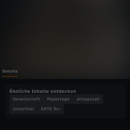
-
R
e
:
G
u
Details
t
Ähnliche Inhalte entdecken
e
Gesellschaft
Reportage
alltagsnah
Untertitel
ARTE Re:
r
J