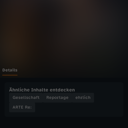
-
R
e
:
H
a
Details
u
Ähnliche Inhalte entdecken
s
Gesellschaft
Reportage
ehrlich
ARTE Re:
t
i