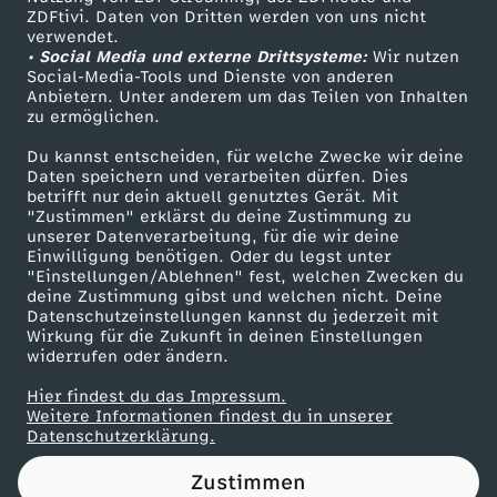
ZDFtivi. Daten von Dritten werden von uns nicht
e
Das ZDF
verwendet.
• Social Media und externe Drittsysteme:
Wir nutzen
ZDF Unternehmen
r
Social-Media-Tools und Dienste von anderen
Anbietern. Unter anderem um das Teilen von Inhalten
Karriere
zu ermöglichen.
i
Presseportal
Du kannst entscheiden, für welche Zwecke wir deine
ZDF goes Schule
Daten speichern und verarbeiten dürfen. Dies
n
betrifft nur dein aktuell genutztes Gerät. Mit
Werbefernsehen
"Zustimmen" erklärst du deine Zustimmung zu
N
unserer Datenverarbeitung, für die wir deine
Mainzelmännchen
Einwilligung benötigen. Oder du legst unter
"Einstellungen/Ablehnen" fest, welchen Zwecken du
o
deine Zustimmung gibst und welchen nicht. Deine
Datenschutzeinstellungen kannst du jederzeit mit
Wirkung für die Zukunft in deinen Einstellungen
t
widerrufen oder ändern.
Hier findest du das Impressum.
Partner
Weitere Informationen findest du in unserer
Datenschutzerklärung.
Zustimmen