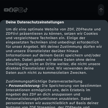
e
r
Deine Datenschutzeinstellungen
cmp-dialog-description
Um dir eine optimale Website von ZDF, ZDFheute und
-
ZDFtivi präsentieren zu können, setzen wir Cookies
und vergleichbare Techniken ein. Einige der
eingesetzten Techniken sind unbedingt erforderlich
B
für unser Angebot. Mit deiner Zustimmung dürfen wir
Mehr ZDF
Service
und unsere Dienstleister darüber hinaus
e
Informationen auf deinem Gerät speichern und/oder
ZDF-Apps
ZDFmitreden
abrufen. Dabei geben wir deine Daten ohne deine
Einwilligung nicht an Dritte weiter, die nicht unsere
s
Smart TV
Kontakt zum ZDF
direkten Dienstleister sind. Wir verwenden deine
Daten auch nicht zu kommerziellen Zwecken.
ZDFtext
Tickets
i
Zustimmungspflichtige Datenverarbeitung
Livestreams
Zuschauerservice
• Personalisierung:
Die Speicherung von bestimmten
t
Sendungen A-Z
Hilfe
Interaktionen ermöglicht uns, dein Erlebnis im
Angebot des ZDF an dich anzupassen und
TV-Programm
Personalisierungsfunktionen anzubieten. Dabei
z
personalisieren wir ausschließlich auf Basis deiner
Nutzung von ZDF Streaming, der ZDFheute und