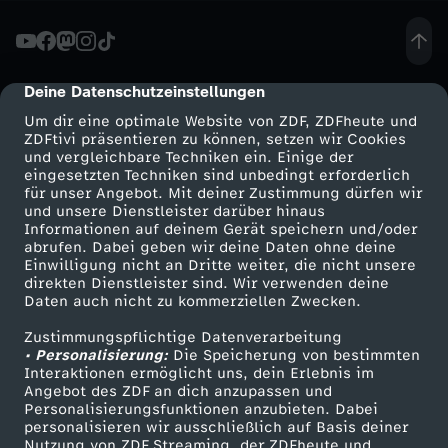
s
c
Deine Datenschutzeinstellungen
cmp-dialog-description
Um dir eine optimale Website von ZDF, ZDFheute und
h
ZDFtivi präsentieren zu können, setzen wir Cookies
und vergleichbare Techniken ein. Einige der
eingesetzten Techniken sind unbedingt erforderlich
e
für unser Angebot. Mit deiner Zustimmung dürfen wir
Mehr ZDF
Service
und unsere Dienstleister darüber hinaus
S
Informationen auf deinem Gerät speichern und/oder
ZDF-Apps
ZDFmitreden
abrufen. Dabei geben wir deine Daten ohne deine
Einwilligung nicht an Dritte weiter, die nicht unsere
e
Smart TV
Kontakt zum ZDF
direkten Dienstleister sind. Wir verwenden deine
Daten auch nicht zu kommerziellen Zwecken.
ZDFtext
Tickets
e
Zustimmungspflichtige Datenverarbeitung
Livestreams
Zuschauerservice
• Personalisierung:
Die Speicherung von bestimmten
l
Sendungen A-Z
Hilfe
Interaktionen ermöglicht uns, dein Erlebnis im
Angebot des ZDF an dich anzupassen und
TV-Programm
Personalisierungsfunktionen anzubieten. Dabei
e
personalisieren wir ausschließlich auf Basis deiner
Nutzung von ZDF Streaming, der ZDFheute und