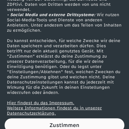
ZDFtivi. Daten von Dritten werden von uns nicht
u
Das ZDF
verwendet.
• Social Media und externe Drittsysteme:
Wir nutzen
ZDF Unternehmen
t
Social-Media-Tools und Dienste von anderen
Anbietern. Unter anderem um das Teilen von Inhalten
Karriere
zu ermöglichen.
e
Presseportal
Du kannst entscheiden, für welche Zwecke wir deine
ZDF goes Schule
Daten speichern und verarbeiten dürfen. Dies
,
betrifft nur dein aktuell genutztes Gerät. Mit
Werbefernsehen
"Zustimmen" erklärst du deine Zustimmung zu
g
unserer Datenverarbeitung, für die wir deine
Mainzelmännchen
Einwilligung benötigen. Oder du legst unter
"Einstellungen/Ablehnen" fest, welchen Zwecken du
e
deine Zustimmung gibst und welchen nicht. Deine
Datenschutzeinstellungen kannst du jederzeit mit
Wirkung für die Zukunft in deinen Einstellungen
f
widerrufen oder ändern.
a
Hier findest du das Impressum.
Partner
Weitere Informationen findest du in unserer
Datenschutzerklärung.
n
Zustimmen