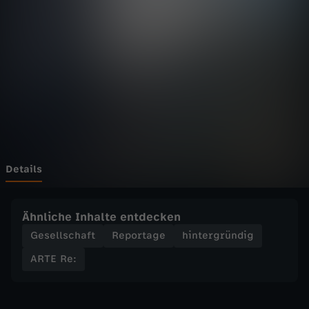
-
Wechseln zu: ZDFheute
R
e
:
K
r
Details
o
Ähnliche Inhalte entdecken
a
Gesellschaft
Reportage
hintergründig
ARTE Re:
t
i