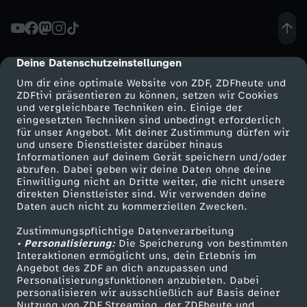
Z
i
Deine Datenschutzeinstellungen
cmp-dialog-description
Um dir eine optimale Website von ZDF, ZDFheute und
v
ZDFtivi präsentieren zu können, setzen wir Cookies
und vergleichbare Techniken ein. Einige der
eingesetzten Techniken sind unbedingt erforderlich
i
für unser Angebot. Mit deiner Zustimmung dürfen wir
Mehr ZDF
Service
und unsere Dienstleister darüber hinaus
l
Informationen auf deinem Gerät speichern und/oder
ZDF-Apps
ZDFmitreden
abrufen. Dabei geben wir deine Daten ohne deine
Einwilligung nicht an Dritte weiter, die nicht unsere
i
Smart TV
Kontakt zum ZDF
direkten Dienstleister sind. Wir verwenden deine
Daten auch nicht zu kommerziellen Zwecken.
ZDFtext
Tickets
s
Zustimmungspflichtige Datenverarbeitung
Livestreams
Zuschauerservice
• Personalisierung:
Die Speicherung von bestimmten
t
Sendungen A-Z
Hilfe
Interaktionen ermöglicht uns, dein Erlebnis im
Angebot des ZDF an dich anzupassen und
TV-Programm
Personalisierungsfunktionen anzubieten. Dabei
e
personalisieren wir ausschließlich auf Basis deiner
Nutzung von ZDF Streaming, der ZDFheute und