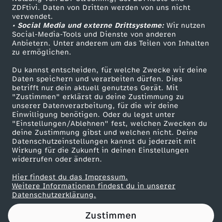
ZDFtivi. Daten von Dritten werden von uns nicht
n
Das ZDF
verwendet.
• Social Media und externe Drittsysteme:
Wir nutzen
ZDF Unternehmen
t
Social-Media-Tools und Dienste von anderen
Anbietern. Unter anderem um das Teilen von Inhalten
Karriere
zu ermöglichen.
r
Presseportal
Du kannst entscheiden, für welche Zwecke wir deine
ZDF goes Schule
Daten speichern und verarbeiten dürfen. Dies
a
betrifft nur dein aktuell genutztes Gerät. Mit
Werbefernsehen
"Zustimmen" erklärst du deine Zustimmung zu
i
unserer Datenverarbeitung, für die wir deine
Mainzelmännchen
Einwilligung benötigen. Oder du legst unter
"Einstellungen/Ablehnen" fest, welchen Zwecken du
n
deine Zustimmung gibst und welchen nicht. Deine
Datenschutzeinstellungen kannst du jederzeit mit
Wirkung für die Zukunft in deinen Einstellungen
i
widerrufen oder ändern.
e
Hier findest du das Impressum.
Partner
Weitere Informationen findest du in unserer
Datenschutzerklärung.
r
Zustimmen