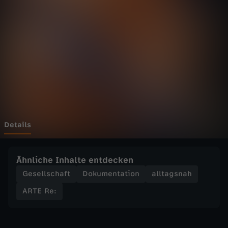
-
R
e
:
P
o
Details
l
Ähnliche Inhalte entdecken
e
Gesellschaft
Dokumentation
alltagsnah
ARTE Re:
n
s