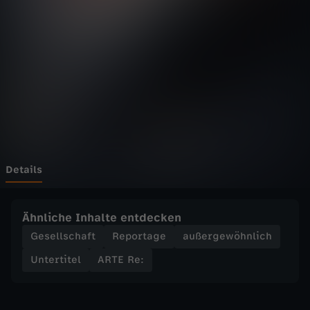
-
R
e
:
H
ö
Details
h
Ähnliche Inhalte entdecken
e
Gesellschaft
Reportage
außergewöhnlich
Untertitel
ARTE Re:
n
a