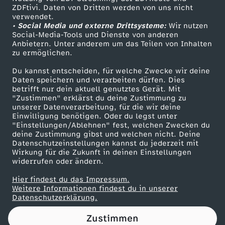
ZDFtivi. Daten von Dritten werden von uns nicht
i
Das ZDF
verwendet.
• Social Media und externe Drittsysteme:
Wir nutzen
ZDF Unternehmen
l
Social-Media-Tools und Dienste von anderen
Anbietern. Unter anderem um das Teilen von Inhalten
Karriere
zu ermöglichen.
Presseportal
Du kannst entscheiden, für welche Zwecke wir deine
ZDF goes Schule
Daten speichern und verarbeiten dürfen. Dies
betrifft nur dein aktuell genutztes Gerät. Mit
Werbefernsehen
"Zustimmen" erklärst du deine Zustimmung zu
unserer Datenverarbeitung, für die wir deine
Mainzelmännchen
Einwilligung benötigen. Oder du legst unter
"Einstellungen/Ablehnen" fest, welchen Zwecken du
deine Zustimmung gibst und welchen nicht. Deine
Datenschutzeinstellungen kannst du jederzeit mit
Wirkung für die Zukunft in deinen Einstellungen
widerrufen oder ändern.
Hier findest du das Impressum.
Partner
Weitere Informationen findest du in unserer
Datenschutzerklärung.
Zustimmen