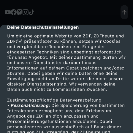
r
b
Deine Datenschutzeinstellungen
cmp-dialog-description
Um dir eine optimale Website von ZDF, ZDFheute und
e
ZDFtivi präsentieren zu können, setzen wir Cookies
und vergleichbare Techniken ein. Einige der
eingesetzten Techniken sind unbedingt erforderlich
i
für unser Angebot. Mit deiner Zustimmung dürfen wir
Mehr ZDF
Service
und unsere Dienstleister darüber hinaus
t
Informationen auf deinem Gerät speichern und/oder
ZDF-Apps
ZDFmitreden
abrufen. Dabei geben wir deine Daten ohne deine
Einwilligung nicht an Dritte weiter, die nicht unsere
a
Smart TV
Kontakt zum ZDF
direkten Dienstleister sind. Wir verwenden deine
Daten auch nicht zu kommerziellen Zwecken.
ZDFtext
Tickets
m
Zustimmungspflichtige Datenverarbeitung
Livestreams
Zuschauerservice
• Personalisierung:
Die Speicherung von bestimmten
S
Sendungen A-Z
Hilfe
Interaktionen ermöglicht uns, dein Erlebnis im
Angebot des ZDF an dich anzupassen und
TV-Programm
Personalisierungsfunktionen anzubieten. Dabei
e
personalisieren wir ausschließlich auf Basis deiner
Nutzung von ZDF Streaming, der ZDFheute und