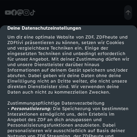
n
:
Deine Datenschutzeinstellungen
cmp-dialog-description
Um dir eine optimale Website von ZDF, ZDFheute und
Z
ZDFtivi präsentieren zu können, setzen wir Cookies
und vergleichbare Techniken ein. Einige der
eingesetzten Techniken sind unbedingt erforderlich
w
für unser Angebot. Mit deiner Zustimmung dürfen wir
Mehr ZDF
Service
und unsere Dienstleister darüber hinaus
i
Informationen auf deinem Gerät speichern und/oder
ZDF-Apps
ZDFmitreden
abrufen. Dabei geben wir deine Daten ohne deine
Einwilligung nicht an Dritte weiter, die nicht unsere
s
Smart TV
Kontakt zum ZDF
direkten Dienstleister sind. Wir verwenden deine
Daten auch nicht zu kommerziellen Zwecken.
ZDFtext
Tickets
c
Zustimmungspflichtige Datenverarbeitung
Livestreams
Zuschauerservice
• Personalisierung:
Die Speicherung von bestimmten
h
Sendungen A-Z
Hilfe
Interaktionen ermöglicht uns, dein Erlebnis im
Angebot des ZDF an dich anzupassen und
TV-Programm
Personalisierungsfunktionen anzubieten. Dabei
e
personalisieren wir ausschließlich auf Basis deiner
Nutzung von ZDF Streaming, der ZDFheute und