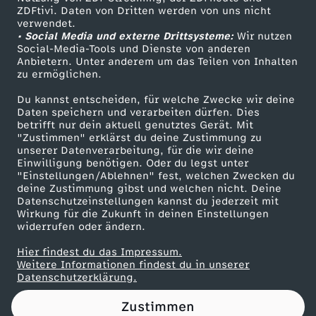
ZDFtivi. Daten von Dritten werden von uns nicht
n
Das ZDF
verwendet.
• Social Media und externe Drittsysteme:
Wir nutzen
ZDF Unternehmen
F
Social-Media-Tools und Dienste von anderen
Anbietern. Unter anderem um das Teilen von Inhalten
Karriere
zu ermöglichen.
u
Presseportal
Du kannst entscheiden, für welche Zwecke wir deine
ZDF goes Schule
Daten speichern und verarbeiten dürfen. Dies
r
betrifft nur dein aktuell genutztes Gerät. Mit
Werbefernsehen
"Zustimmen" erklärst du deine Zustimmung zu
c
unserer Datenverarbeitung, für die wir deine
Mainzelmännchen
Einwilligung benötigen. Oder du legst unter
"Einstellungen/Ablehnen" fest, welchen Zwecken du
h
deine Zustimmung gibst und welchen nicht. Deine
Datenschutzeinstellungen kannst du jederzeit mit
Wirkung für die Zukunft in deinen Einstellungen
t
widerrufen oder ändern.
u
Hier findest du das Impressum.
Partner
Weitere Informationen findest du in unserer
Datenschutzerklärung.
n
Zustimmen