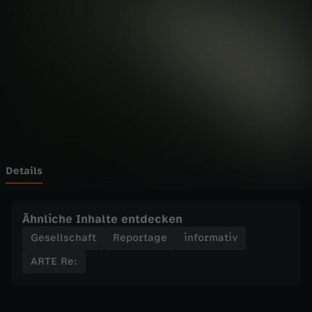
-
Wechseln zu: ZDFheute
R
e
:
S
p
Details
i
Ähnliche Inhalte entdecken
n
Gesellschaft
Reportage
informativ
ARTE Re:
n
e