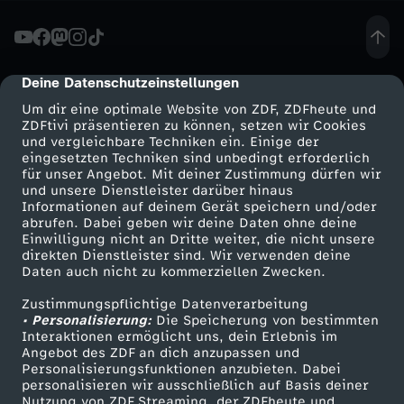
w
-
Deine Datenschutzeinstellungen
cmp-dialog-description
Um dir eine optimale Website von ZDF, ZDFheute und
E
ZDFtivi präsentieren zu können, setzen wir Cookies
und vergleichbare Techniken ein. Einige der
eingesetzten Techniken sind unbedingt erforderlich
i
für unser Angebot. Mit deiner Zustimmung dürfen wir
Mehr ZDF
Service
und unsere Dienstleister darüber hinaus
n
Informationen auf deinem Gerät speichern und/oder
ZDF-Apps
ZDFmitreden
abrufen. Dabei geben wir deine Daten ohne deine
Einwilligung nicht an Dritte weiter, die nicht unsere
B
Smart TV
Kontakt zum ZDF
direkten Dienstleister sind. Wir verwenden deine
Daten auch nicht zu kommerziellen Zwecken.
ZDFtext
Tickets
r
Zustimmungspflichtige Datenverarbeitung
Livestreams
Zuschauerservice
• Personalisierung:
Die Speicherung von bestimmten
u
Sendungen A-Z
Hilfe
Interaktionen ermöglicht uns, dein Erlebnis im
Angebot des ZDF an dich anzupassen und
TV-Programm
Personalisierungsfunktionen anzubieten. Dabei
d
personalisieren wir ausschließlich auf Basis deiner
Nutzung von ZDF Streaming, der ZDFheute und