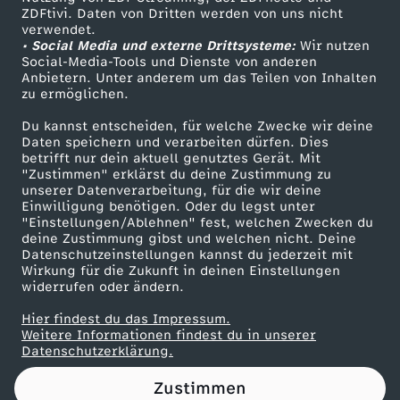
ZDFtivi. Daten von Dritten werden von uns nicht
e
Das ZDF
verwendet.
• Social Media und externe Drittsysteme:
Wir nutzen
ZDF Unternehmen
r
Social-Media-Tools und Dienste von anderen
Anbietern. Unter anderem um das Teilen von Inhalten
Karriere
zu ermöglichen.
i
Presseportal
Du kannst entscheiden, für welche Zwecke wir deine
ZDF goes Schule
Daten speichern und verarbeiten dürfen. Dies
m
betrifft nur dein aktuell genutztes Gerät. Mit
Werbefernsehen
"Zustimmen" erklärst du deine Zustimmung zu
K
unserer Datenverarbeitung, für die wir deine
Mainzelmännchen
Einwilligung benötigen. Oder du legst unter
"Einstellungen/Ablehnen" fest, welchen Zwecken du
r
deine Zustimmung gibst und welchen nicht. Deine
Datenschutzeinstellungen kannst du jederzeit mit
Wirkung für die Zukunft in deinen Einstellungen
i
widerrufen oder ändern.
e
Hier findest du das Impressum.
Partner
Weitere Informationen findest du in unserer
Datenschutzerklärung.
g
Zustimmen