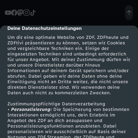
f
K
Deine Datenschutzeinstellungen
cmp-dialog-description
Um dir eine optimale Website von ZDF, ZDFheute und
a
ZDFtivi präsentieren zu können, setzen wir Cookies
und vergleichbare Techniken ein. Einige der
eingesetzten Techniken sind unbedingt erforderlich
t
für unser Angebot. Mit deiner Zustimmung dürfen wir
Mehr ZDF
Service
und unsere Dienstleister darüber hinaus
z
Informationen auf deinem Gerät speichern und/oder
ZDF-Apps
ZDFmitreden
abrufen. Dabei geben wir deine Daten ohne deine
Einwilligung nicht an Dritte weiter, die nicht unsere
e
Smart TV
Kontakt zum ZDF
direkten Dienstleister sind. Wir verwenden deine
Daten auch nicht zu kommerziellen Zwecken.
ZDFtext
Tickets
n
Zustimmungspflichtige Datenverarbeitung
Livestreams
Zuschauerservice
• Personalisierung:
Die Speicherung von bestimmten
?
Sendungen A-Z
Hilfe
Interaktionen ermöglicht uns, dein Erlebnis im
Angebot des ZDF an dich anzupassen und
TV-Programm
Personalisierungsfunktionen anzubieten. Dabei
personalisieren wir ausschließlich auf Basis deiner
Nutzung von ZDF Streaming, der ZDFheute und