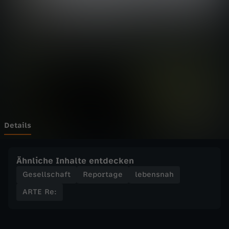
-
Wechseln zu: ZDFheute
R
e
:
J
a
Details
g
Ähnliche Inhalte entdecken
d
Gesellschaft
Reportage
lebensnah
ARTE Re:
a
u