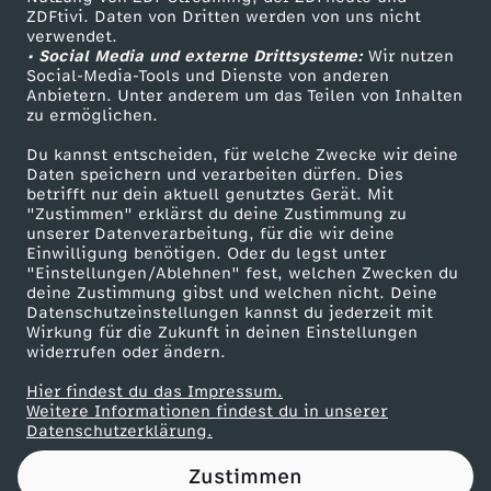
ZDFtivi. Daten von Dritten werden von uns nicht
Das ZDF
verwendet.
• Social Media und externe Drittsysteme:
Wir nutzen
ZDF Unternehmen
Social-Media-Tools und Dienste von anderen
Anbietern. Unter anderem um das Teilen von Inhalten
Karriere
zu ermöglichen.
Presseportal
Du kannst entscheiden, für welche Zwecke wir deine
ZDF goes Schule
Daten speichern und verarbeiten dürfen. Dies
betrifft nur dein aktuell genutztes Gerät. Mit
Werbefernsehen
"Zustimmen" erklärst du deine Zustimmung zu
unserer Datenverarbeitung, für die wir deine
Mainzelmännchen
Einwilligung benötigen. Oder du legst unter
"Einstellungen/Ablehnen" fest, welchen Zwecken du
deine Zustimmung gibst und welchen nicht. Deine
Datenschutzeinstellungen kannst du jederzeit mit
Wirkung für die Zukunft in deinen Einstellungen
widerrufen oder ändern.
Hier findest du das Impressum.
Partner
Weitere Informationen findest du in unserer
Datenschutzerklärung.
Zustimmen