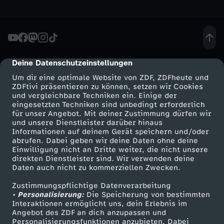
a
s
Deine Datenschutzeinstellungen
cmp-dialog-description
t
Um dir eine optimale Website von ZDF, ZDFheute und
ZDFtivi präsentieren zu können, setzen wir Cookies
a
und vergleichbare Techniken ein. Einige der
eingesetzten Techniken sind unbedingt erforderlich
l
für unser Angebot. Mit deiner Zustimmung dürfen wir
Mehr ZDF
Service
und unsere Dienstleister darüber hinaus
Informationen auf deinem Gerät speichern und/oder
l
ZDF-Apps
ZDFmitreden
abrufen. Dabei geben wir deine Daten ohne deine
Einwilligung nicht an Dritte weiter, die nicht unsere
Smart TV
Kontakt zum ZDF
direkten Dienstleister sind. Wir verwenden deine
e
Daten auch nicht zu kommerziellen Zwecken.
ZDFtext
Tickets
s
Zustimmungspflichtige Datenverarbeitung
Livestreams
Zuschauerservice
• Personalisierung:
Die Speicherung von bestimmten
Sendungen A-Z
Hilfe
Interaktionen ermöglicht uns, dein Erlebnis im
-
Angebot des ZDF an dich anzupassen und
TV-Programm
Personalisierungsfunktionen anzubieten. Dabei