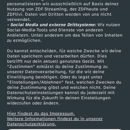
personalisieren wir ausschließlich auf Basis deiner
W
Nutzung von ZDF Streaming, der ZDFheute und
ZDFtivi. Daten von Dritten werden von uns nicht
Das ZDF
i
verwendet.
• Social Media und externe Drittsysteme:
Wir nutzen
ZDF Unternehmen
Social-Media-Tools und Dienste von anderen
e
Anbietern. Unter anderem um das Teilen von Inhalten
Karriere
zu ermöglichen.
Presseportal
m
Du kannst entscheiden, für welche Zwecke wir deine
ZDF goes Schule
Daten speichern und verarbeiten dürfen. Dies
ä
betrifft nur dein aktuell genutztes Gerät. Mit
Werbefernsehen
"Zustimmen" erklärst du deine Zustimmung zu
unserer Datenverarbeitung, für die wir deine
Mainzelmännchen
c
Einwilligung benötigen. Oder du legst unter
"Einstellungen/Ablehnen" fest, welchen Zwecken du
deine Zustimmung gibst und welchen nicht. Deine
h
Datenschutzeinstellungen kannst du jederzeit mit
Wirkung für die Zukunft in deinen Einstellungen
t
widerrufen oder ändern.
Hier findest du das Impressum.
i
Partner
Weitere Informationen findest du in unserer
Datenschutzerklärung.