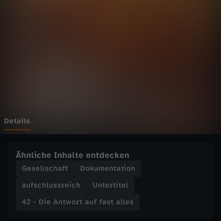
n
t
w
o
r
t
Details
a
Ähnliche Inhalte entdecken
u
Gesellschaft
Dokumentation
aufschlussreich
Untertitel
f
42 - Die Antwort auf fast alles
f