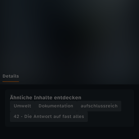
n
t
w
o
r
t
Details
a
Ähnliche Inhalte entdecken
u
Umwelt
Dokumentation
aufschlussreich
42 - Die Antwort auf fast alles
f
f