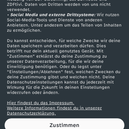
ZDFtivi. Daten von Dritten werden von uns nicht
W
Das ZDF
verwendet.
• Social Media und externe Drittsysteme:
Wir nutzen
ZDF Unternehmen
i
Social-Media-Tools und Dienste von anderen
Anbietern. Unter anderem um das Teilen von Inhalten
Karriere
zu ermöglichen.
e
Presseportal
Du kannst entscheiden, für welche Zwecke wir deine
ZDF goes Schule
Daten speichern und verarbeiten dürfen. Dies
v
betrifft nur dein aktuell genutztes Gerät. Mit
Werbefernsehen
"Zustimmen" erklärst du deine Zustimmung zu
e
unserer Datenverarbeitung, für die wir deine
Mainzelmännchen
Einwilligung benötigen. Oder du legst unter
"Einstellungen/Ablehnen" fest, welchen Zwecken du
r
deine Zustimmung gibst und welchen nicht. Deine
Datenschutzeinstellungen kannst du jederzeit mit
Wirkung für die Zukunft in deinen Einstellungen
ä
widerrufen oder ändern.
n
Hier findest du das Impressum.
Partner
Weitere Informationen findest du in unserer
Datenschutzerklärung.
d
Zustimmen