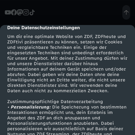
a
s
Deine Datenschutzeinstellungen
cmp-dialog-description
Um dir eine optimale Website von ZDF, ZDFheute und
t
ZDFtivi präsentieren zu können, setzen wir Cookies
und vergleichbare Techniken ein. Einige der
eingesetzten Techniken sind unbedingt erforderlich
a
für unser Angebot. Mit deiner Zustimmung dürfen wir
Mehr ZDF
Service
und unsere Dienstleister darüber hinaus
l
Informationen auf deinem Gerät speichern und/oder
ZDF-Apps
ZDFmitreden
abrufen. Dabei geben wir deine Daten ohne deine
Einwilligung nicht an Dritte weiter, die nicht unsere
l
Smart TV
Kontakt zum ZDF
direkten Dienstleister sind. Wir verwenden deine
Daten auch nicht zu kommerziellen Zwecken.
ZDFtext
Tickets
e
Zustimmungspflichtige Datenverarbeitung
Livestreams
Zuschauerservice
• Personalisierung:
Die Speicherung von bestimmten
s
Sendungen A-Z
Hilfe
Interaktionen ermöglicht uns, dein Erlebnis im
Angebot des ZDF an dich anzupassen und
TV-Programm
Personalisierungsfunktionen anzubieten. Dabei
-
personalisieren wir ausschließlich auf Basis deiner
Nutzung von ZDF Streaming, der ZDFheute und