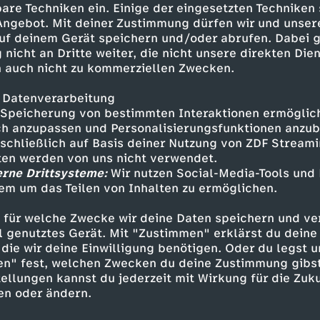
are Techniken ein. Einige der eingesetzten Techniken
 Angebot. Mit deiner Zustimmung dürfen wir und unser
uf deinem Gerät speichern und/oder abrufen. Dabei 
 nicht an Dritte weiter, die nicht unsere direkten Dien
 auch nicht zu kommerziellen Zwecken.
 Datenverarbeitung
Speicherung von bestimmten Interaktionen ermöglicht
h anzupassen und Personalisierungsfunktionen anzub
sschließlich auf Basis deiner Nutzung von ZDF Stream
tten werden von uns nicht verwendet.
erne Drittsysteme:
Wir nutzen Social-Media-Tools und
Inhalte entdecken
em um das Teilen von Inhalten zu ermöglichen.
t
Dokumentation
hintergründig
Untertitel
 für welche Zwecke wir deine Daten speichern und ver
ell genutztes Gerät. Mit "Zustimmen" erklärst du dein
wort auf fast alles
die wir deine Einwilligung benötigen. Oder du legst u
en" fest, welchen Zwecken du deine Zustimmung gibst
ellungen kannst du jederzeit mit Wirkung für die Zuku
en oder ändern.