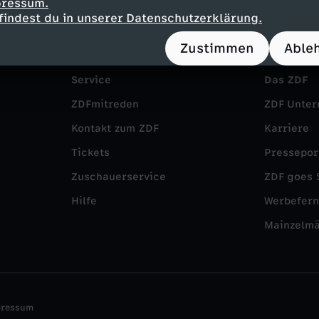
pressum.
findest du in unserer Datenschutzerklärung.
Zustimmen
Able
Service
Das ZDF
ZDFmitreden
ZDF Unte
Kontakt zum ZDF
Karriere
Tickets
Pressepor
Zuschauerservice
ZDF goes 
Hilfe
Werbefer
Mainzelm
pressum