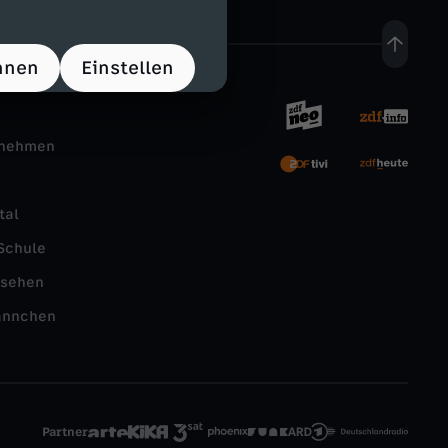
hnen
Einstellen
rnehmen
tal
Schule
nsehen
ännchen
Partner