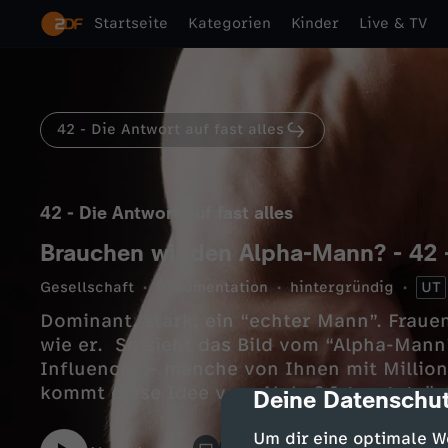
Startseite
Kategorien
Kinder
Live & TV
42 - Die Antwort auf fast alles
42 - Die Antwort auf fast alles
Brauchen wir den Alpha-Mann? - 42 - 
Gesellschaft
Dokumentation
hintergründig
UT
Dominant, stark, ein “echter Mann”. Fraue
wie er. So sieht das Bild vom “Alpha-Mann”
Influencer – manche von Ihnen mit Millio
kommt diese Idee vom Alpha? Ist er tatsäc
Deine Datenschut
cmp-dialog-des
die Natur sich erdacht hat? Oder ist das a
Um dir eine optimale W