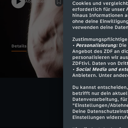
Abspielen
Cookies und vergleichb
erforderlich für unser
hinaus Informationen a
ohne deine Einwilligung
verwenden deine Daten
Zustimmungspflichtige
• Personalisierung:
Die 
Details
Angebot des ZDF an dic
personalisieren wir au
ZDFtivi. Daten von Dri
• Social Media und ext
Ähnliche 
Anbietern. Unter ander
Gesellschaf
Du kannst entscheiden,
betrifft nur dein aktu
42 - Die Ant
Datenverarbeitung, für 
"Einstellungen/Ablehn
Deine Datenschutzeinst
Einstellungen widerruf