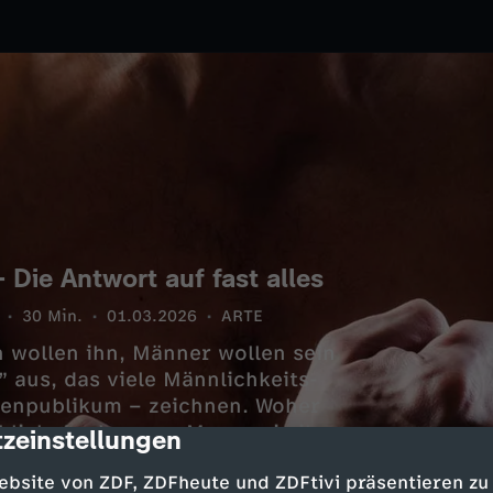
Die Antwort auf fast alles
30 Min.
01.03.2026
ARTE
n wollen ihn, Männer wollen sein
 aus, das viele Männlichkeits-
nenpublikum – zeichnen. Woher
hlich der bessere Mann, wie ihn
zeinstellungen
cription
lles Unsinn?
ebsite von ZDF, ZDFheute und ZDFtivi präsentieren zu